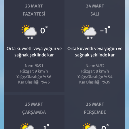
23 MART
24 MART
PAZARTESI
SALI
°
°
0
-1
Orta kuvvetli veya yoğun ve
Orta kuvvetli veya yoğun ve
sağnak şeklinde kar
sağnak şeklinde kar
Nem: %91
Nem: %92
Rüzgar: 9 km/h
Rüzgar: 8 km/h
Yağış Olasılığı: %86
Yağış Olasılığı: %84
Kar Olasılığı: %45
Kar Olasılığı: %39
25 MART
26 MART
ÇARŞAMBA
PERŞEMBE
°
°
-1
0