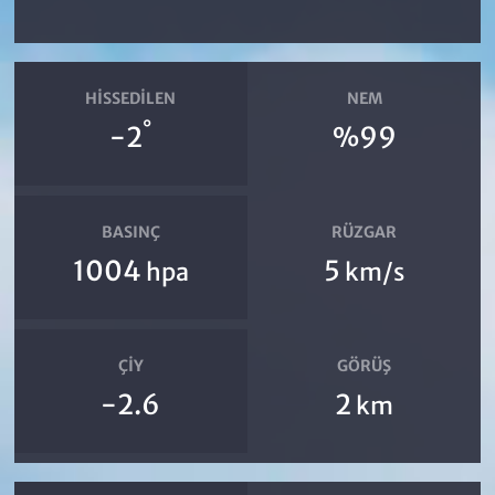
HISSEDILEN
NEM
°
-2
%99
BASINÇ
RÜZGAR
1004
5
hpa
km/s
ÇIY
GÖRÜŞ
-2.6
2
km