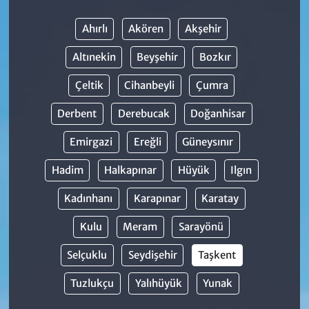
Ahırlı
Akören
Akşehir
Altınekin
Beyşehir
Bozkır
Çeltik
Cihanbeyli
Çumra
Derbent
Derebucak
Doğanhisar
Emirgazi
Ereğli
Güneysınır
Hadim
Halkapınar
Hüyük
Ilgın
Kadınhanı
Karapınar
Karatay
Kulu
Meram
Sarayönü
Selçuklu
Seydişehir
Taşkent
Tuzlukçu
Yalıhüyük
Yunak