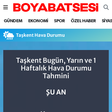
Sinop Nöbetçi Eczaneler
GÜNDEM
EKONOMİ
SPOR
ÖZEL HABER
SİYA
Sinop Hava Durumu
Taşkent Hava Durumu
Sinop Namaz Vakitleri
Sinop Trafik Yoğunluk Haritası
Taşkent Bugün, Yarın ve 1
Haftalık Hava Durumu
Süper Lig Puan Durumu ve Fikstür
Tahmini
Tüm Manşetler
ŞU AN
Son Dakika Haberleri
Haber Arşivi