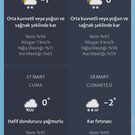
Orta kuvvetli veya yoğun ve
Orta kuvvetli veya yoğun ve
sağnak şeklinde kar
sağnak şeklinde kar
Nem: %94
Nem: %93
Rüzgar: 7 km/h
Rüzgar: 8 km/h
Yağış Olasılığı: %71
Yağış Olasılığı: %58
Kar Olasılığı: %65
Kar Olasılığı: %59
27 MART
28 MART
CUMA
CUMARTESI
°
°
0
-2
Hafif dondurucu yağmurlu
Kar fırtınası
Nem: %91
Nem: %99