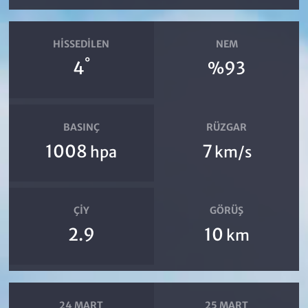
HISSEDILEN
NEM
°
4
%93
BASINÇ
RÜZGAR
1008
7
hpa
km/s
ÇIY
GÖRÜŞ
2.9
10
km
24 MART
25 MART