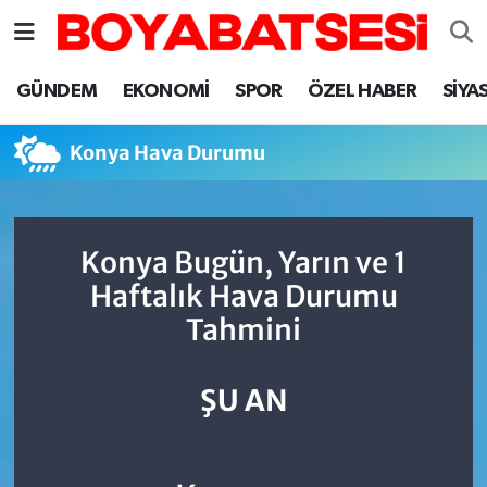
Sinop Nöbetçi Eczaneler
GÜNDEM
EKONOMİ
SPOR
ÖZEL HABER
SİYA
Sinop Hava Durumu
Konya Hava Durumu
Sinop Namaz Vakitleri
Sinop Trafik Yoğunluk Haritası
Konya Bugün, Yarın ve 1
Haftalık Hava Durumu
Süper Lig Puan Durumu ve Fikstür
Tahmini
Tüm Manşetler
ŞU AN
Son Dakika Haberleri
Haber Arşivi