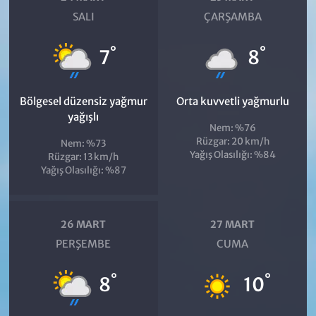
SALI
ÇARŞAMBA
°
°
7
8
Bölgesel düzensiz yağmur
Orta kuvvetli yağmurlu
yağışlı
Nem: %76
Rüzgar: 20 km/h
Nem: %73
Yağış Olasılığı: %84
Rüzgar: 13 km/h
Yağış Olasılığı: %87
26 MART
27 MART
PERŞEMBE
CUMA
°
°
8
10