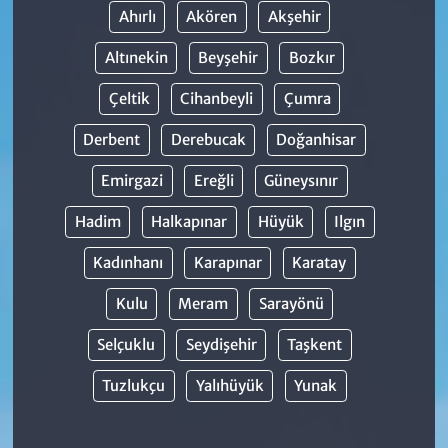
Ahırlı
Akören
Akşehir
Altınekin
Beyşehir
Bozkır
Çeltik
Cihanbeyli
Çumra
Derbent
Derebucak
Doğanhisar
Emirgazi
Ereğli
Güneysınır
Hadim
Halkapınar
Hüyük
Ilgın
Kadınhanı
Karapınar
Karatay
Kulu
Meram
Sarayönü
Selçuklu
Seydişehir
Taşkent
Tuzlukçu
Yalıhüyük
Yunak