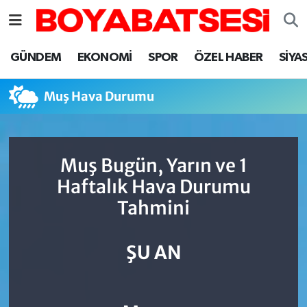
Sinop Nöbetçi Eczaneler
GÜNDEM
EKONOMİ
SPOR
ÖZEL HABER
SİYA
Sinop Hava Durumu
Muş Hava Durumu
Sinop Namaz Vakitleri
Sinop Trafik Yoğunluk Haritası
Muş Bugün, Yarın ve 1
Haftalık Hava Durumu
Süper Lig Puan Durumu ve Fikstür
Tahmini
Tüm Manşetler
ŞU AN
Son Dakika Haberleri
Haber Arşivi