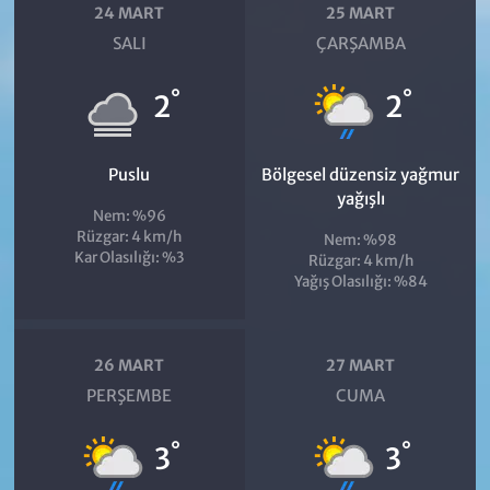
24 MART
25 MART
SALI
ÇARŞAMBA
°
°
2
2
Puslu
Bölgesel düzensiz yağmur
yağışlı
Nem: %96
Rüzgar: 4 km/h
Nem: %98
Kar Olasılığı: %3
Rüzgar: 4 km/h
Yağış Olasılığı: %84
26 MART
27 MART
PERŞEMBE
CUMA
°
°
3
3