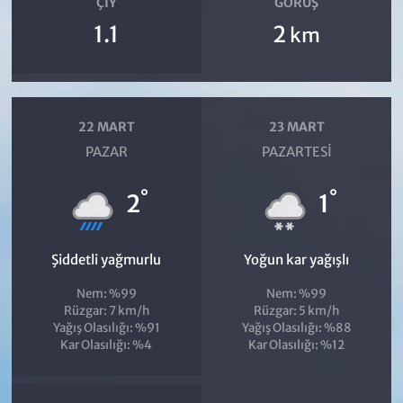
ÇIY
GÖRÜŞ
1.1
2
km
22 MART
23 MART
PAZAR
PAZARTESI
°
°
2
1
Şiddetli yağmurlu
Yoğun kar yağışlı
Nem: %99
Nem: %99
Rüzgar: 7 km/h
Rüzgar: 5 km/h
Yağış Olasılığı: %91
Yağış Olasılığı: %88
Kar Olasılığı: %4
Kar Olasılığı: %12