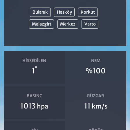
Bulanık
Hasköy
Korkut
Malazgirt
Merkez
Varto
HISSEDILEN
NEM
°
1
%100
BASINÇ
RÜZGAR
1013
11
hpa
km/s