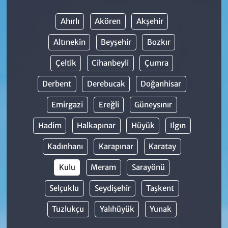
Ahırlı
Akören
Akşehir
Altınekin
Beyşehir
Bozkır
Çeltik
Cihanbeyli
Çumra
Derbent
Derebucak
Doğanhisar
Emirgazi
Ereğli
Güneysınır
Hadim
Halkapınar
Hüyük
Ilgın
Kadınhanı
Karapınar
Karatay
Kulu
Meram
Sarayönü
Selçuklu
Seydişehir
Taşkent
Tuzlukçu
Yalıhüyük
Yunak