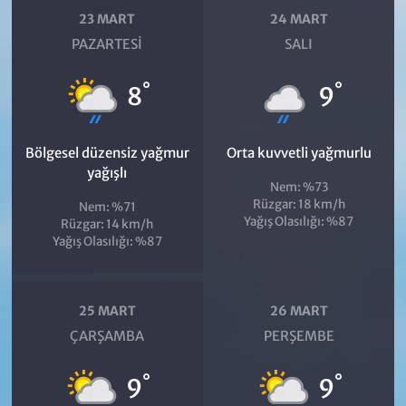
23 MART
24 MART
PAZARTESI
SALI
°
°
8
9
Bölgesel düzensiz yağmur
Orta kuvvetli yağmurlu
yağışlı
Nem: %73
Rüzgar: 18 km/h
Nem: %71
Yağış Olasılığı: %87
Rüzgar: 14 km/h
Yağış Olasılığı: %87
25 MART
26 MART
ÇARŞAMBA
PERŞEMBE
°
°
9
9