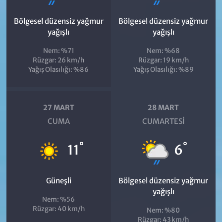
Bölgesel düzensiz yağmur
Bölgesel düzensiz yağmur
yağışlı
yağışlı
Nem: %71
Nem: %68
Rüzgar: 26 km/h
Rüzgar: 19 km/h
Yağış Olasılığı: %86
Yağış Olasılığı: %89
27 MART
28 MART
CUMA
CUMARTESI
°
°
11
6
Güneşli
Bölgesel düzensiz yağmur
yağışlı
Nem: %56
Rüzgar: 40 km/h
Nem: %80
Rüzgar: 43 km/h