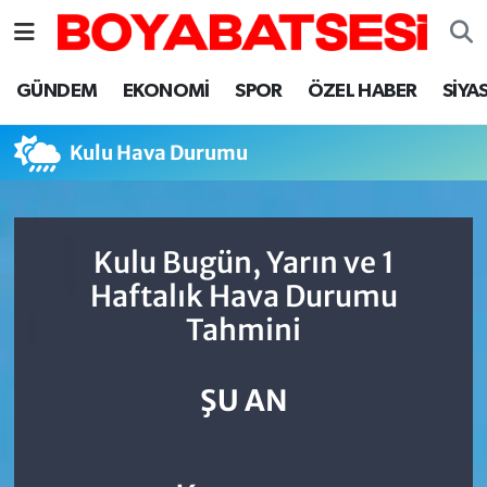
Sinop Nöbetçi Eczaneler
GÜNDEM
EKONOMİ
SPOR
ÖZEL HABER
SİYA
Sinop Hava Durumu
Kulu Hava Durumu
Sinop Namaz Vakitleri
Sinop Trafik Yoğunluk Haritası
Kulu Bugün, Yarın ve 1
Haftalık Hava Durumu
Süper Lig Puan Durumu ve Fikstür
Tahmini
Tüm Manşetler
ŞU AN
Son Dakika Haberleri
Haber Arşivi