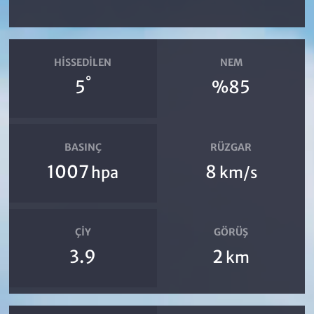
HISSEDILEN
NEM
°
5
%85
BASINÇ
RÜZGAR
1007
8
hpa
km/s
ÇIY
GÖRÜŞ
3.9
2
km