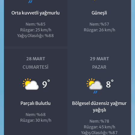
Orta kuvvetli yağmurlu
Güneşli
Nem: %85
Nem: %57
Rüzgar: 25 km/h
Rüzgar: 26 km/h
Yağış Olasılığı: %88
28 MART
29 MART
CUMARTESI
PAZAR
°
°
9
8
Parçalı Bulutlu
Bölgesel düzensiz yağmur
yağışlı
Nem: %68
Rüzgar: 30 km/h
Nem: %78
Rüzgar: 45 km/h
Yağış Olasılığı: %87