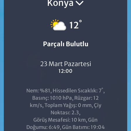
Konya
°
12
Parçalı Bulutlu
23 Mart Pazartesi
12:00
°
Nem: %81, Hissedilen Sıcaklık: 7
,
Basınç: 1010 hPa, Rüzgar: 12
km/s, Toplam Yağış: 0 mm, Çiy
Noktası: 2.3,
Görüş Mesafesi: 10 km, Gün
Doğumu: 6:49, Gün Batımı: 19:04