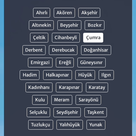
Ahırlı
Akören
Akşehir
Altınekin
Beyşehir
Bozkır
Çeltik
Cihanbeyli
Çumra
Derbent
Derebucak
Doğanhisar
Emirgazi
Ereğli
Güneysınır
Hadim
Halkapınar
Hüyük
Ilgın
Kadınhanı
Karapınar
Karatay
Kulu
Meram
Sarayönü
Selçuklu
Seydişehir
Taşkent
Tuzlukçu
Yalıhüyük
Yunak