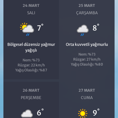
24 MART
25 MART
SALI
ÇARŞAMBA
°
°
7
8
Bölgesel düzensiz yağmur
Orta kuvvetli yağmurlu
yağışlı
Nem: %73
Rüzgar: 27 km/h
Nem: %73
Yağış Olasılığı: %80
Rüzgar: 22 km/h
Yağış Olasılığı: %87
26 MART
27 MART
PERŞEMBE
CUMA
°
°
6
9