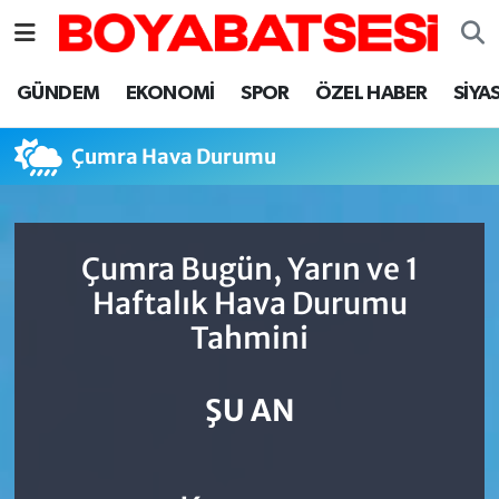
Sinop Nöbetçi Eczaneler
GÜNDEM
EKONOMİ
SPOR
ÖZEL HABER
SİYA
Sinop Hava Durumu
Çumra Hava Durumu
Sinop Namaz Vakitleri
Sinop Trafik Yoğunluk Haritası
Çumra Bugün, Yarın ve 1
Haftalık Hava Durumu
Süper Lig Puan Durumu ve Fikstür
Tahmini
Tüm Manşetler
ŞU AN
Son Dakika Haberleri
Haber Arşivi