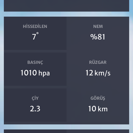
HISSEDILEN
NEM
°
7
%81
BASINÇ
RÜZGAR
1010
12
hpa
km/s
ÇIY
GÖRÜŞ
2.3
10
km