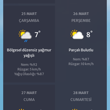
25 MART
26 MART
ÇARŞAMBA
PERŞEMBE
°
°
7
8
Bölgesel düzensiz yağmur
Parçalı Bulutlu
yağışlı
Nem: %87
Rüzgar: 10 km/h
Nem: %92
Rüzgar: 5 km/h
Yağış Olasılığı: %87
27 MART
28 MART
CUMA
CUMARTESI