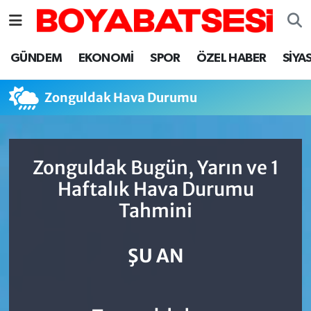
Sinop Nöbetçi Eczaneler
GÜNDEM
EKONOMİ
SPOR
ÖZEL HABER
SİYA
Sinop Hava Durumu
Zonguldak Hava Durumu
Sinop Namaz Vakitleri
Sinop Trafik Yoğunluk Haritası
Zonguldak Bugün, Yarın ve 1
Haftalık Hava Durumu
Süper Lig Puan Durumu ve Fikstür
Tahmini
Tüm Manşetler
ŞU AN
Son Dakika Haberleri
Haber Arşivi