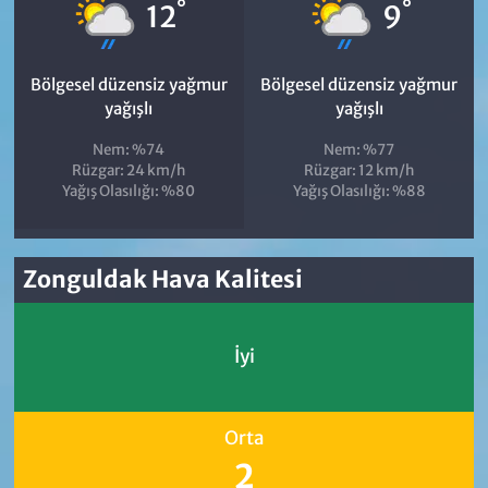
°
°
12
9
Bölgesel düzensiz yağmur
Bölgesel düzensiz yağmur
yağışlı
yağışlı
Nem: %74
Nem: %77
Rüzgar: 24 km/h
Rüzgar: 12 km/h
Yağış Olasılığı: %80
Yağış Olasılığı: %88
Zonguldak Hava Kalitesi
İyi
Orta
2