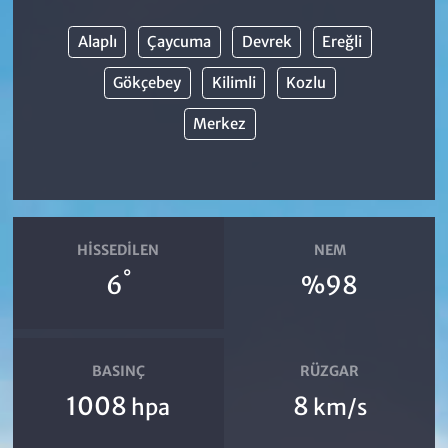
Alaplı
Çaycuma
Devrek
Ereğli
Gökçebey
Kilimli
Kozlu
Merkez
HISSEDILEN
NEM
°
6
%98
BASINÇ
RÜZGAR
1008
8
hpa
km/s