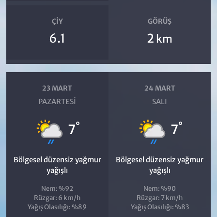
ÇIY
GÖRÜŞ
6.1
2
km
23 MART
24 MART
PAZARTESI
SALI
°
°
7
7
Bölgesel düzensiz yağmur
Bölgesel düzensiz yağmur
yağışlı
yağışlı
Nem: %92
Nem: %90
Rüzgar: 6 km/h
Rüzgar: 7 km/h
Yağış Olasılığı: %89
Yağış Olasılığı: %83