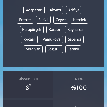
Adapazarı
Akyazı
Arifiye
Erenler
Ferizli
Geyve
Hendek
Karapürçek
Karasu
Kaynarca
Kocaali
Pamukova
Sapanca
Serdivan
Söğütlü
Taraklı
HISSEDILEN
NEM
°
8
%100