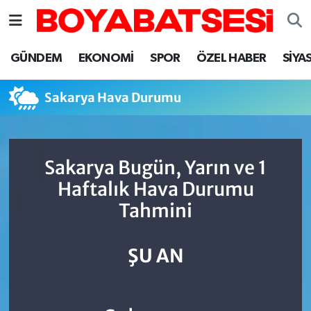
Sinop Nöbetçi Eczaneler
GÜNDEM
EKONOMİ
SPOR
ÖZEL HABER
SİYA
Sinop Hava Durumu
Sakarya Hava Durumu
Sinop Namaz Vakitleri
Sinop Trafik Yoğunluk Haritası
Sakarya Bugün, Yarın ve 1
Haftalık Hava Durumu
Süper Lig Puan Durumu ve Fikstür
Tahmini
Tüm Manşetler
ŞU AN
Son Dakika Haberleri
Haber Arşivi