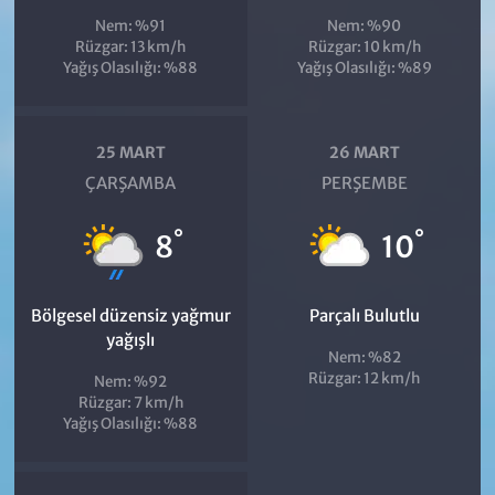
Nem: %91
Nem: %90
Rüzgar: 13 km/h
Rüzgar: 10 km/h
Yağış Olasılığı: %88
Yağış Olasılığı: %89
25 MART
26 MART
ÇARŞAMBA
PERŞEMBE
°
°
8
10
Bölgesel düzensiz yağmur
Parçalı Bulutlu
yağışlı
Nem: %82
Rüzgar: 12 km/h
Nem: %92
Rüzgar: 7 km/h
Yağış Olasılığı: %88