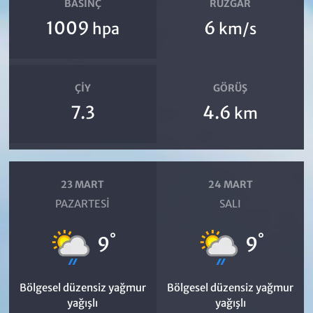
BASINÇ
RÜZGAR
1009
6
hpa
km/s
ÇIY
GÖRÜŞ
7.3
4.6
km
23 MART
24 MART
PAZARTESI
SALI
°
°
9
9
Bölgesel düzensiz yağmur
Bölgesel düzensiz yağmur
yağışlı
yağışlı