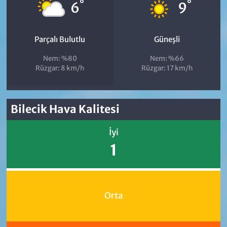
°
°
6
9
Parçalı Bulutlu
Güneşli
Nem: %80
Nem: %66
Rüzgar: 8 km/h
Rüzgar: 17 km/h
Bilecik Hava Kalitesi
İyi
1
Orta