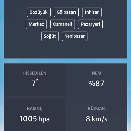
Bozüyük
Gölpazarı
İnhisar
Merkez
Osmaneli
Pazaryeri
Söğüt
Yenipazar
HISSEDILEN
NEM
°
7
%87
BASINÇ
RÜZGAR
1005
8
hpa
km/s