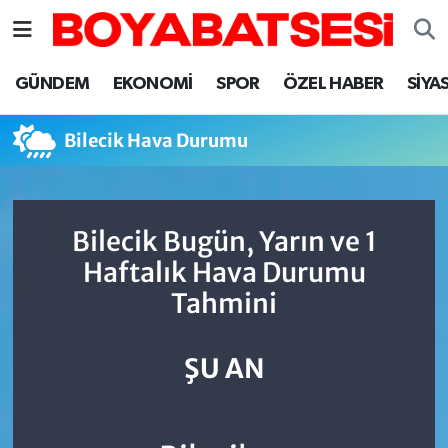
Sinop Nöbetçi Eczaneler
GÜNDEM
EKONOMİ
SPOR
ÖZEL HABER
SİYA
Sinop Hava Durumu
Bilecik Hava Durumu
Sinop Namaz Vakitleri
Sinop Trafik Yoğunluk Haritası
Bilecik Bugün, Yarın ve 1
Haftalık Hava Durumu
Süper Lig Puan Durumu ve Fikstür
Tahmini
Tüm Manşetler
ŞU AN
Son Dakika Haberleri
Haber Arşivi