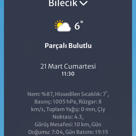
Bilecik
°
6
Parçalı Bulutlu
21 Mart Cumartesi
11:30
°
Nem: %87, Hissedilen Sıcaklık: 7
,
Basınç: 1005 hPa, Rüzgar: 8
km/s, Toplam Yağış: 0 mm, Çiy
Noktası: 4.3,
Görüş Mesafesi: 10 km, Gün
Doğumu: 7:04, Gün Batımı: 19:15