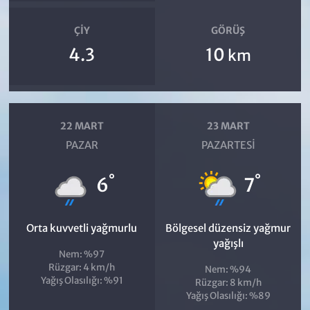
ÇIY
GÖRÜŞ
4.3
10
km
22 MART
23 MART
PAZAR
PAZARTESI
°
°
6
7
Orta kuvvetli yağmurlu
Bölgesel düzensiz yağmur
yağışlı
Nem: %97
Rüzgar: 4 km/h
Nem: %94
Yağış Olasılığı: %91
Rüzgar: 8 km/h
Yağış Olasılığı: %89