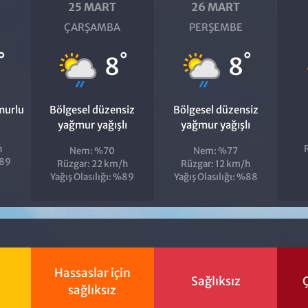
25 MART
26 MART
ÇARŞAMBA
PERŞEMBE
°
°
°
8
8
murlu
Bölgesel düzensiz
Bölgesel düzensiz
yağmur yağışlı
yağmur yağışlı
h
Nem: %70
Nem: %77
%89
Rüzgar: 22 km/h
Rüzgar: 12 km/h
Yağış Olasılığı: %89
Yağış Olasılığı: %88
Hassaslar için
Sağlıksız
Ç
sağlıksız