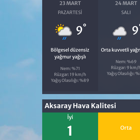
23 MART
24 MART
PAZARTESI
SALI
°
9
9
Bölgesel düzensiz
Orta kuvvetli yağ
yağmur yağışlı
Nem: %69
Rüzgar: 9 km/
Nem: %71
Yağış Olasılığı: 
Rüzgar: 19 km/h
Yağış Olasılığı: %89
Aksaray Hava Kalitesi
İyi
1
Orta