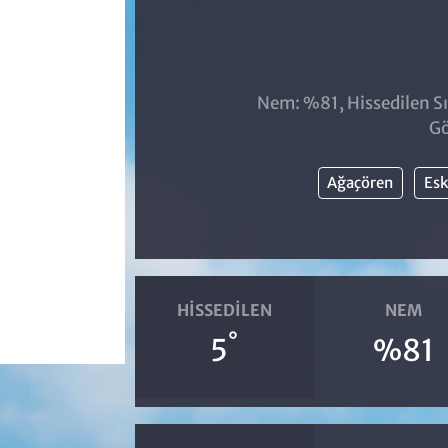
Nem: %81, Hissedilen Sı
Gö
Ağaçören
Esk
HISSEDILEN
NEM
°
5
%81