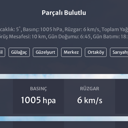
Parçalı Bulutlu
°
caklık: 5
, Basınç: 1005 hPa, Rüzgar: 6 km/s, Toplam Yağı
rüş Mesafesi: 10 km, Gün Doğumu: 6:45, Gün Batımı: 18
il
Gülağaç
Güzelyurt
Merkez
Ortaköy
Sarıyah
BASINÇ
RÜZGAR
1005
6
hpa
km/s