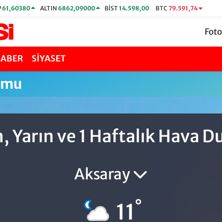
P
61,60380
ALTIN
6862,09000
BİST
14.598,00
BTC
79.591,74
Foto
HABER
SİYASET
umu
, Yarın ve 1 Haftalık Hava 
Aksaray
°
11