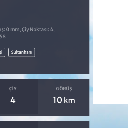
ş: 0 mm, Çiy Noktası: 4,
:58
şi
Sultanhanı
ÇIY
GÖRÜŞ
4
10
km