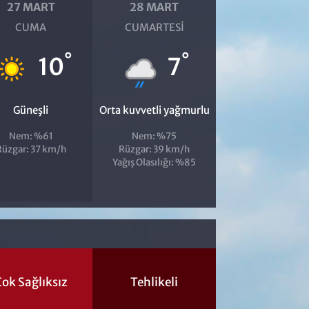
27 MART
28 MART
CUMA
CUMARTESI
°
°
10
7
Güneşli
Orta kuvvetli yağmurlu
Nem: %61
Nem: %75
Rüzgar: 37 km/h
Rüzgar: 39 km/h
Yağış Olasılığı: %85
ok Sağlıksız
Tehlikeli