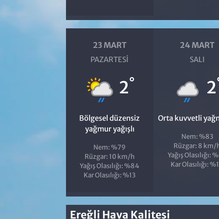
23 MART
24 MART
PAZARTESI
SALI
°
2
2
Bölgesel düzensiz
Orta kuvvetli yağ
yağmur yağışlı
Nem: %83
Rüzgar: 8 km/
Nem: %79
Yağış Olasılığı: 
Rüzgar: 10 km/h
Kar Olasılığı: %
Yağış Olasılığı: %84
Kar Olasılığı: %13
Ereğli Hava Kalitesi