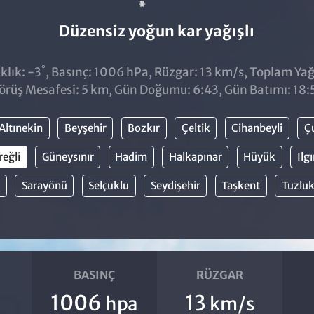
Düzensiz yoğun kar yağışlı
°
klık: -3
, Basınç: 1006 hPa, Rüzgar: 13 km/s, Toplam Yağı
örüş Mesafesi: 5 km, Gün Doğumu: 6:43, Gün Batımı: 18:
Altınekin
Beyşehir
Bozkır
Çeltik
Cihanbeyli
Ç
reğli
Güneysınır
Hadim
Halkapınar
Hüyük
Ilg
Sarayönü
Selçuklu
Seydişehir
Taşkent
Tuzlu
BASINÇ
RÜZGAR
1006
13
hpa
km/s