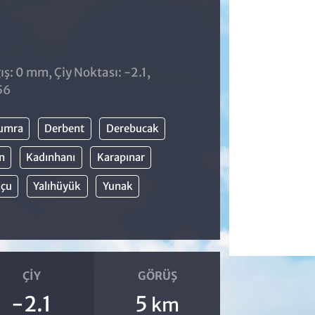
ş: 0 mm, Çiy Noktası: -2.1,
56
umra
Derbent
Derebucak
ın
Kadınhanı
Karapınar
kçu
Yalıhüyük
Yunak
ÇIY
GÖRÜŞ
-2.1
5
km