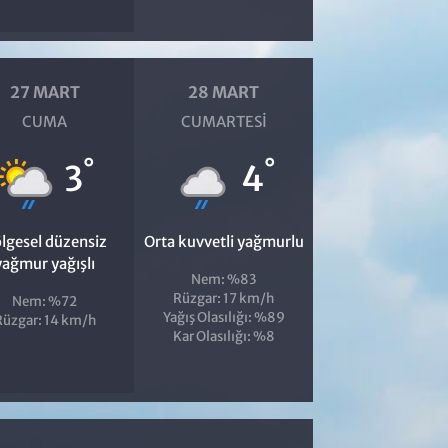
27 MART
28 MART
CUMA
CUMARTESI
°
°
3
4
lgesel düzensiz
Orta kuvvetli yağmurlu
yağmur yağışlı
Nem: %83
Rüzgar: 17 km/h
Nem: %72
Yağış Olasılığı: %89
Rüzgar: 14 km/h
Kar Olasılığı: %8