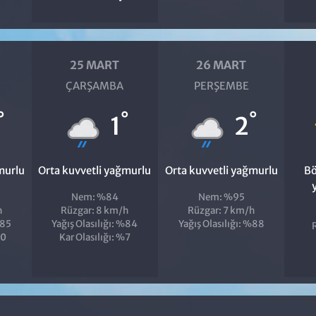
25 MART
26 MART
ÇARŞAMBA
PERŞEMBE
°
°
°
1
2
murlu
Orta kuvvetli yağmurlu
Orta kuvvetli yağmurlu
Bö
Nem: %84
Nem: %95
h
Rüzgar: 8 km/h
Rüzgar: 7 km/h
%85
Yağış Olasılığı: %84
Yağış Olasılığı: %88
10
Kar Olasılığı: %7