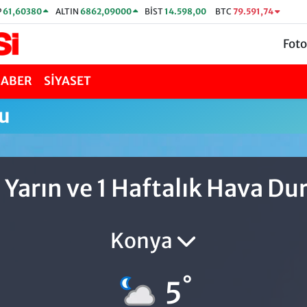
P
61,60380
ALTIN
6862,09000
BİST
14.598,00
BTC
79.591,74
Foto
HABER
SİYASET
u
 Yarın ve 1 Haftalık Hava 
Konya
°
5