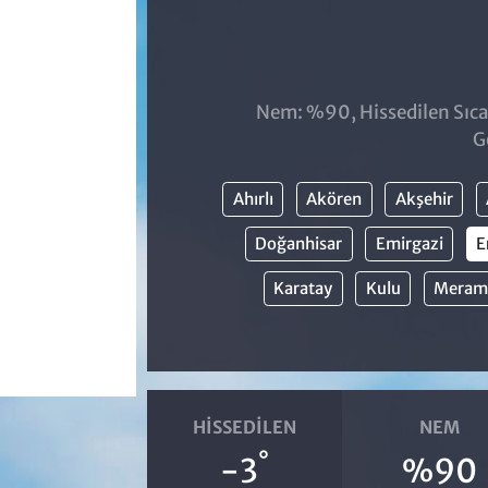
Nem: %90, Hissedilen Sıca
G
Ahırlı
Akören
Akşehir
Doğanhisar
Emirgazi
E
Karatay
Kulu
Meram
HISSEDILEN
NEM
°
-3
%90