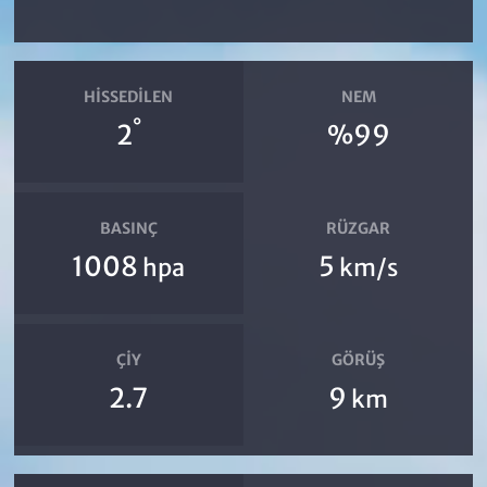
HISSEDILEN
NEM
°
2
%99
BASINÇ
RÜZGAR
1008
5
hpa
km/s
ÇIY
GÖRÜŞ
2.7
9
km