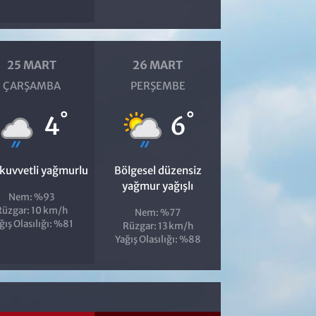
25 MART
26 MART
ÇARŞAMBA
PERŞEMBE
°
°
4
6
 kuvvetli yağmurlu
Bölgesel düzensiz
yağmur yağışlı
Nem: %93
Rüzgar: 10 km/h
Nem: %77
ğış Olasılığı: %81
Rüzgar: 13 km/h
Yağış Olasılığı: %88