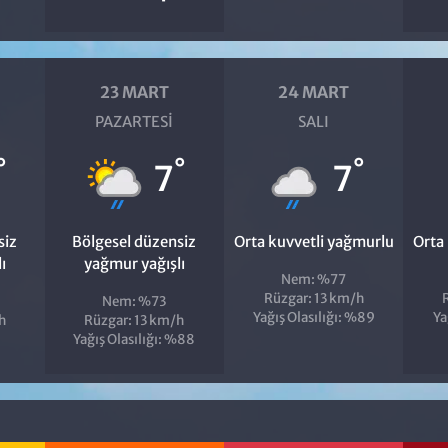
23 MART
24 MART
PAZARTESI
SALI
°
°
°
7
7
siz
Bölgesel düzensiz
Orta kuvvetli yağmurlu
Orta
ı
yağmur yağışlı
Nem: %77
Rüzgar: 13 km/h
Nem: %73
Yağış Olasılığı: %89
Ya
h
Rüzgar: 13 km/h
Yağış Olasılığı: %88