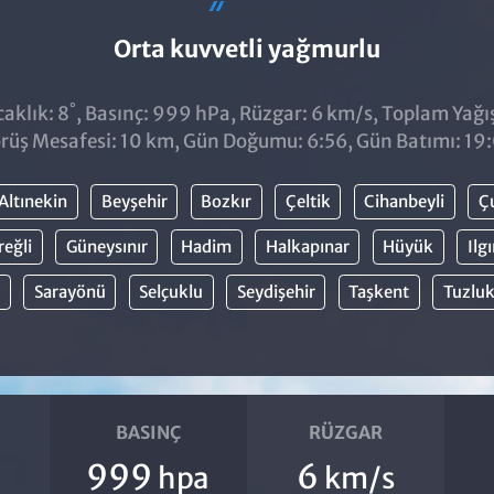
Orta kuvvetli yağmurlu
°
aklık: 8
, Basınç: 999 hPa, Rüzgar: 6 km/s, Toplam Yağış
rüş Mesafesi: 10 km, Gün Doğumu: 6:56, Gün Batımı: 19
Altınekin
Beyşehir
Bozkır
Çeltik
Cihanbeyli
Ç
reğli
Güneysınır
Hadim
Halkapınar
Hüyük
Ilg
Sarayönü
Selçuklu
Seydişehir
Taşkent
Tuzlu
BASINÇ
RÜZGAR
999
6
hpa
km/s