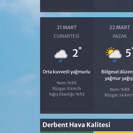
21 MART
22 MART
CUMARTESI
PAZAR
°
2
5
Orta kuvvetli yağmurlu
Bölgesel düzen
yağmur yağışl
Nem: %99
Rüzgar: 8 km/h
Nem: %88
Yağış Olasılığı: %92
Rüzgar: 14 km/
Derbent Hava Kalitesi