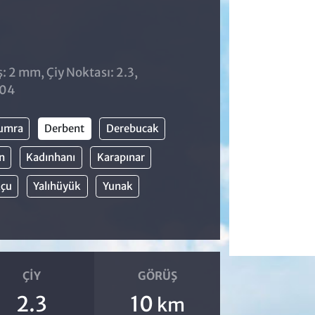
: 2 mm, Çiy Noktası: 2.3,
:04
umra
Derbent
Derebucak
ın
Kadınhanı
Karapınar
kçu
Yalıhüyük
Yunak
ÇIY
GÖRÜŞ
2.3
10
km