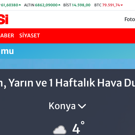
P
61,60380
ALTIN
6862,09000
BİST
14.598,00
BTC
79.591,74
Foto
HABER
SİYASET
umu
, Yarın ve 1 Haftalık Hava 
Konya
°
4