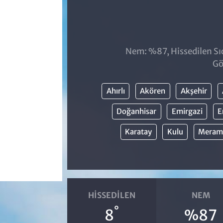
Nem: %87, Hissedilen Sıc
Gö
Ahırlı
Akören
Akşehir
Doğanhisar
Emirgazi
E
Karatay
Kulu
Meram
HISSEDILEN
NEM
°
8
%87