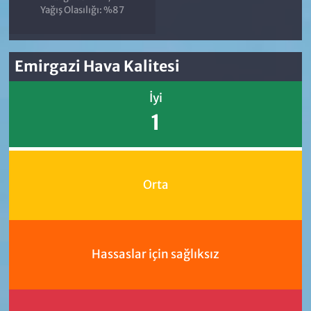
Yağış Olasılığı: %87
Emirgazi Hava Kalitesi
İyi
1
Orta
Hassaslar için sağlıksız