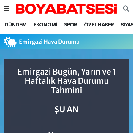
Sinop Nöbetçi Eczaneler
GÜNDEM
EKONOMİ
SPOR
ÖZEL HABER
SİYA
Sinop Hava Durumu
Emirgazi Hava Durumu
Sinop Namaz Vakitleri
Sinop Trafik Yoğunluk Haritası
Emirgazi Bugün, Yarın ve 1
Haftalık Hava Durumu
Süper Lig Puan Durumu ve Fikstür
Tahmini
Tüm Manşetler
ŞU AN
Son Dakika Haberleri
Haber Arşivi