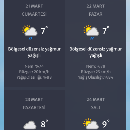
21 MART
22 MART
CUMARTESI
PAZAR
°
°
7
7
Bölgesel düzensiz yağmur
Bölgesel düzensiz yağmur
yağışlı
yağışlı
Nem: %74
Nem: %78
Rüzgar: 20 km/h
Rüzgar: 23 km/h
Yağış Olasılığı: %88
Yağış Olasılığı: %84
23 MART
24 MART
PAZARTESI
SALI
°
°
8
9