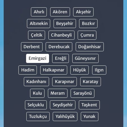
Ahırlı
Akören
Akşehir
Altınekin
Beyşehir
Bozkır
Çeltik
Cihanbeyli
Çumra
Derbent
Derebucak
Doğanhisar
Emirgazi
Ereğli
Güneysınır
Hadim
Halkapınar
Hüyük
Ilgın
Kadınhanı
Karapınar
Karatay
Kulu
Meram
Sarayönü
Selçuklu
Seydişehir
Taşkent
Tuzlukçu
Yalıhüyük
Yunak