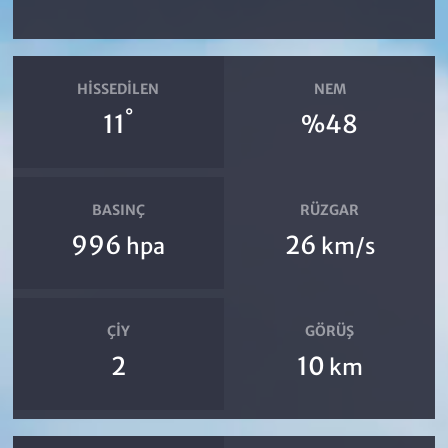
HISSEDILEN
NEM
°
11
%48
BASINÇ
RÜZGAR
996
26
hpa
km/s
ÇIY
GÖRÜŞ
2
10
km