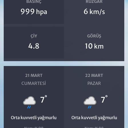
BASINÇ
RÜZGAR
999
6
hpa
km/s
ÇIY
GÖRÜŞ
4.8
10
km
21 MART
22 MART
CUMARTESI
PAZAR
°
°
7
7
Orta kuvvetli yağmurlu
Orta kuvvetli yağmurlu