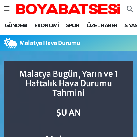
Sinop Nöbetçi Eczaneler
GÜNDEM
EKONOMİ
SPOR
ÖZEL HABER
SİYA
Sinop Hava Durumu
Malatya Hava Durumu
Sinop Namaz Vakitleri
Sinop Trafik Yoğunluk Haritası
Malatya Bugün, Yarın ve 1
Haftalık Hava Durumu
Süper Lig Puan Durumu ve Fikstür
Tahmini
Tüm Manşetler
ŞU AN
Son Dakika Haberleri
Haber Arşivi