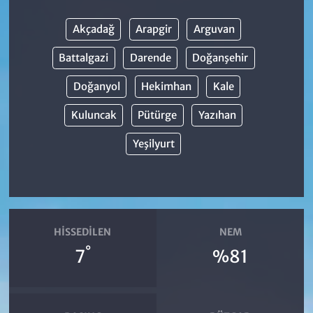
Akçadağ
Arapgir
Arguvan
Battalgazi
Darende
Doğanşehir
Doğanyol
Hekimhan
Kale
Kuluncak
Pütürge
Yazıhan
Yeşilyurt
HISSEDILEN
NEM
°
7
%81