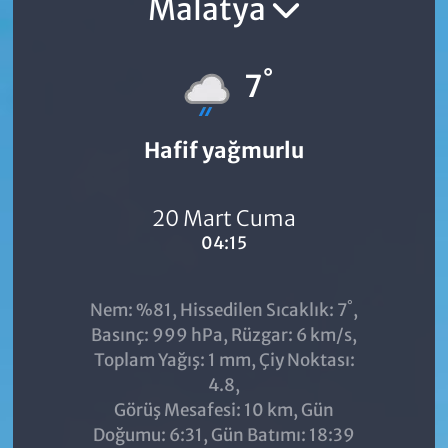
Malatya
°
7
Hafif yağmurlu
20 Mart Cuma
04:15
°
Nem: %81, Hissedilen Sıcaklık: 7
,
Basınç: 999 hPa, Rüzgar: 6 km/s,
Toplam Yağış: 1 mm, Çiy Noktası:
4.8,
Görüş Mesafesi: 10 km, Gün
Doğumu: 6:31, Gün Batımı: 18:39