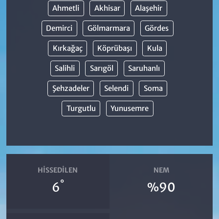
Ahmetli
Akhisar
Alaşehir
Demirci
Gölmarmara
Gördes
Kırkağaç
Köprübaşı
Kula
Salihli
Sarıgöl
Saruhanlı
Şehzadeler
Selendi
Soma
Turgutlu
Yunusemre
HISSEDILEN
NEM
°
6
%90