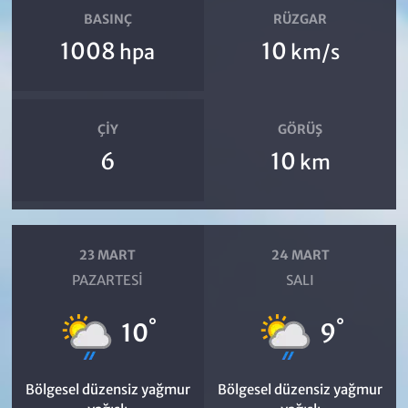
BASINÇ
RÜZGAR
1008
10
hpa
km/s
ÇIY
GÖRÜŞ
6
10
km
23 MART
24 MART
PAZARTESI
SALI
°
°
10
9
Bölgesel düzensiz yağmur
Bölgesel düzensiz yağmur