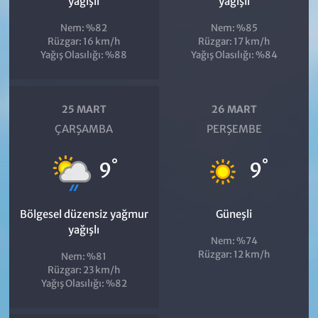
yağışlı
yağışlı
Nem: %82
Nem: %85
Rüzgar: 16 km/h
Rüzgar: 17 km/h
Yağış Olasılığı: %88
Yağış Olasılığı: %84
25 MART
26 MART
ÇARŞAMBA
PERŞEMBE
°
°
9
9
Bölgesel düzensiz yağmur
Güneşli
yağışlı
Nem: %74
Rüzgar: 12 km/h
Nem: %81
Rüzgar: 23 km/h
Yağış Olasılığı: %82