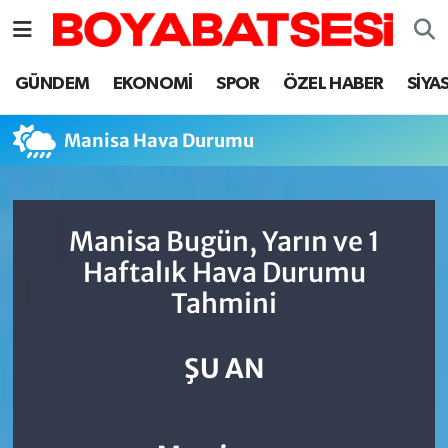
Sinop Nöbetçi Eczaneler
GÜNDEM
EKONOMİ
SPOR
ÖZEL HABER
SİYA
Sinop Hava Durumu
Manisa Hava Durumu
Sinop Namaz Vakitleri
Sinop Trafik Yoğunluk Haritası
Manisa Bugün, Yarın ve 1
Haftalık Hava Durumu
Süper Lig Puan Durumu ve Fikstür
Tahmini
Tüm Manşetler
ŞU AN
Son Dakika Haberleri
Haber Arşivi