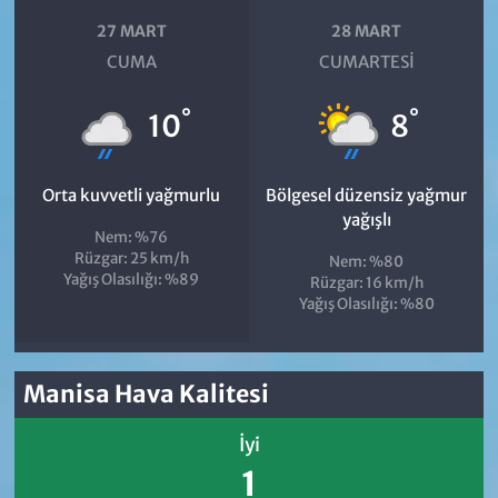
27 MART
28 MART
CUMA
CUMARTESI
°
°
10
8
Orta kuvvetli yağmurlu
Bölgesel düzensiz yağmur
yağışlı
Nem: %76
Rüzgar: 25 km/h
Nem: %80
Yağış Olasılığı: %89
Rüzgar: 16 km/h
Yağış Olasılığı: %80
Manisa Hava Kalitesi
İyi
1