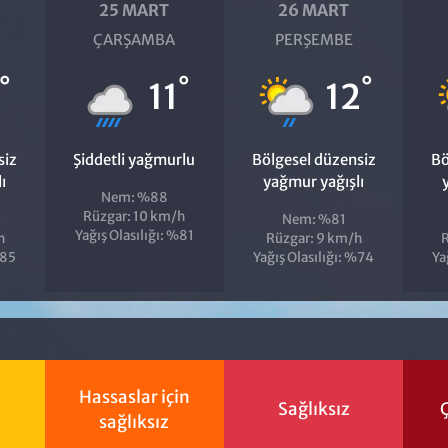
25 MART
26 MART
ÇARŞAMBA
PERŞEMBE
°
°
°
11
12
siz
Şiddetli yağmurlu
Bölgesel düzensiz
Bö
ı
yağmur yağışlı
Nem: %88
Rüzgar: 10 km/h
Nem: %81
Yağış Olasılığı: %81
h
Rüzgar: 9 km/h
R
%85
Yağış Olasılığı: %74
Ya
Hassaslar için
Sağlıksız
Ç
sağlıksız