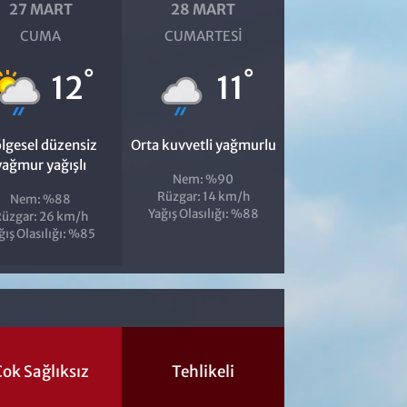
27 MART
28 MART
CUMA
CUMARTESI
°
°
12
11
lgesel düzensiz
Orta kuvvetli yağmurlu
yağmur yağışlı
Nem: %90
Rüzgar: 14 km/h
Nem: %88
Yağış Olasılığı: %88
üzgar: 26 km/h
ğış Olasılığı: %85
ok Sağlıksız
Tehlikeli