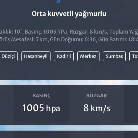
Orta kuvvetli yağmurlu
°
klık: 10
, Basınç: 1005 hPa, Rüzgar: 8 km/s, Toplam Yağı
örüş Mesafesi: 7 km, Gün Doğumu: 6:36, Gün Batımı: 18:
Düziçi
Hasanbeyli
Kadirli
Merkez
Sumbas
To
BASINÇ
RÜZGAR
1005
8
hpa
km/s