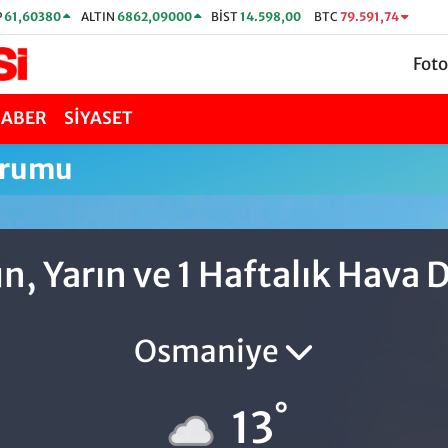
P
61,60380
ALTIN
6862,09000
BİST
14.598,00
BTC
79.591,74
Foto
HABER
SİYASET
urumu
, Yarın ve 1 Haftalık Hava
Osmaniye
°
13