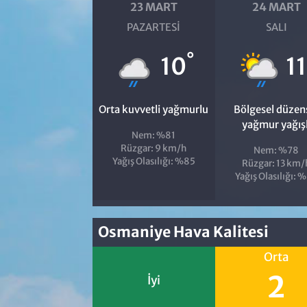
23 MART
24 MART
PAZARTESI
SALI
°
10
11
Orta kuvvetli yağmurlu
Bölgesel düzen
yağmur yağışl
Nem: %81
Rüzgar: 9 km/h
Nem: %78
Yağış Olasılığı: %85
Rüzgar: 13 km/
Yağış Olasılığı: 
Osmaniye Hava Kalitesi
Orta
2
İyi