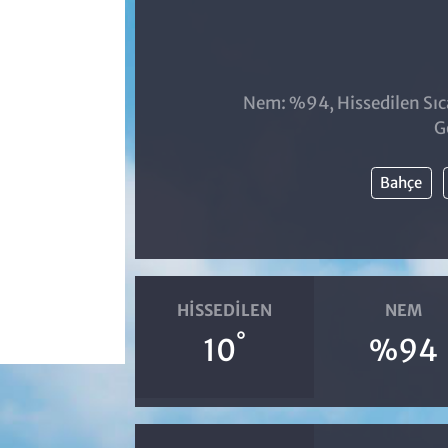
Nem: %94, Hissedilen Sıca
G
Bahçe
HISSEDILEN
NEM
°
10
%94