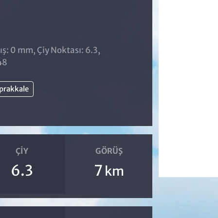
ş: 0 mm, Çiy Noktası: 6.3,
48
prakkale
ÇIY
GÖRÜŞ
6.3
7
km