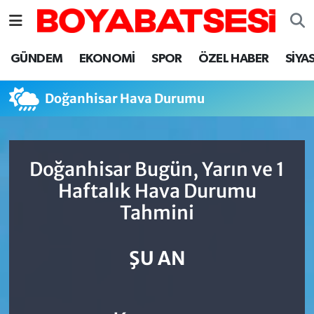
Sinop Nöbetçi Eczaneler
GÜNDEM
EKONOMİ
SPOR
ÖZEL HABER
SİYA
Sinop Hava Durumu
Doğanhisar Hava Durumu
Sinop Namaz Vakitleri
Sinop Trafik Yoğunluk Haritası
Doğanhisar Bugün, Yarın ve 1
Haftalık Hava Durumu
Süper Lig Puan Durumu ve Fikstür
Tahmini
Tüm Manşetler
ŞU AN
Son Dakika Haberleri
Haber Arşivi