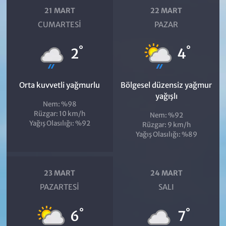
21 MART
22 MART
CUMARTESI
PAZAR
°
°
2
4
Orta kuvvetli yağmurlu
Bölgesel düzensiz yağmur
yağışlı
Nem: %98
Rüzgar: 10 km/h
Nem: %92
Yağış Olasılığı: %92
Rüzgar: 9 km/h
Yağış Olasılığı: %89
23 MART
24 MART
PAZARTESI
SALI
°
°
6
7