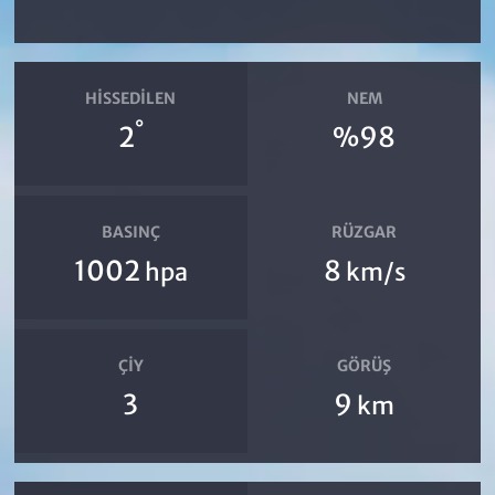
HISSEDILEN
NEM
°
2
%98
BASINÇ
RÜZGAR
1002
8
hpa
km/s
ÇIY
GÖRÜŞ
3
9
km