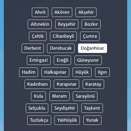
Ahırlı
Akören
Akşehir
Altınekin
Beyşehir
Bozkır
Çeltik
Cihanbeyli
Çumra
Derbent
Derebucak
Doğanhisar
Emirgazi
Ereğli
Güneysınır
Hadim
Halkapınar
Hüyük
Ilgın
Kadınhanı
Karapınar
Karatay
Kulu
Meram
Sarayönü
Selçuklu
Seydişehir
Taşkent
Tuzlukçu
Yalıhüyük
Yunak