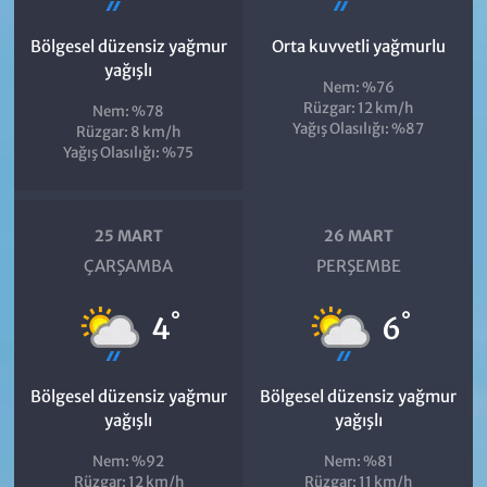
Bölgesel düzensiz yağmur
Orta kuvvetli yağmurlu
yağışlı
Nem: %76
Rüzgar: 12 km/h
Nem: %78
Yağış Olasılığı: %87
Rüzgar: 8 km/h
Yağış Olasılığı: %75
25 MART
26 MART
ÇARŞAMBA
PERŞEMBE
°
°
4
6
Bölgesel düzensiz yağmur
Bölgesel düzensiz yağmur
yağışlı
yağışlı
Nem: %92
Nem: %81
Rüzgar: 12 km/h
Rüzgar: 11 km/h