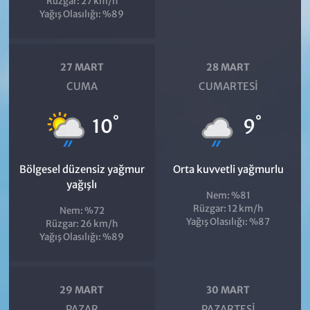
Rüzgar: 27 km/h
Yağış Olasılığı: %89
27 MART
28 MART
CUMA
CUMARTESI
°
°
10
9
Bölgesel düzensiz yağmur
Orta kuvvetli yağmurlu
yağışlı
Nem: %81
Rüzgar: 12 km/h
Nem: %72
Yağış Olasılığı: %87
Rüzgar: 26 km/h
Yağış Olasılığı: %89
29 MART
30 MART
PAZAR
PAZARTESI