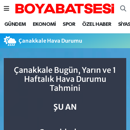
Sinop Nöbetçi Eczaneler
GÜNDEM
EKONOMİ
SPOR
ÖZEL HABER
SİYA
Sinop Hava Durumu
Çanakkale Hava Durumu
Sinop Namaz Vakitleri
Sinop Trafik Yoğunluk Haritası
Çanakkale Bugün, Yarın ve 1
Haftalık Hava Durumu
Süper Lig Puan Durumu ve Fikstür
Tahmini
Tüm Manşetler
ŞU AN
Son Dakika Haberleri
Haber Arşivi