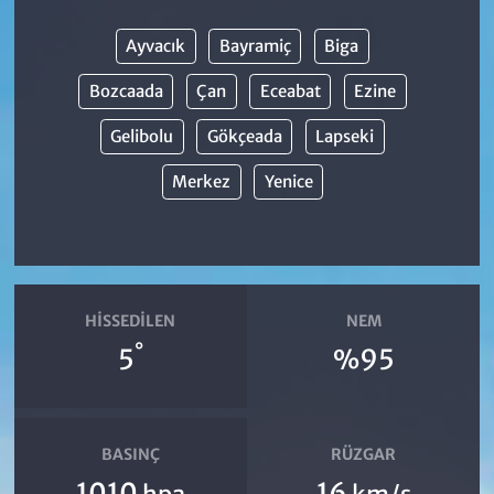
Ayvacık
Bayramiç
Biga
Bozcaada
Çan
Eceabat
Ezine
Gelibolu
Gökçeada
Lapseki
Merkez
Yenice
HISSEDILEN
NEM
°
5
%95
BASINÇ
RÜZGAR
1010
16