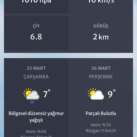
hpa
km/s
ÇIY
GÖRÜŞ
6.8
2
km
25 MART
26 MART
ÇARŞAMBA
PERŞEMBE
°
°
7
9
Bölgesel düzensiz yağmur
Parçalı Bulutlu
yağışlı
Nem: %76
Rüzgar: 11 km/h
Nem: %90