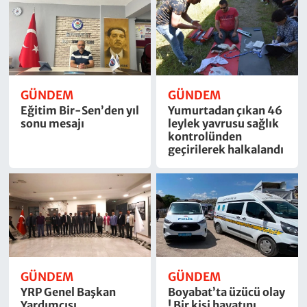
GÜNDEM
GÜNDEM
Eğitim Bir-Sen’den yıl
Yumurtadan çıkan 46
sonu mesajı
leylek yavrusu sağlık
kontrolünden
geçirilerek halkalandı
GÜNDEM
GÜNDEM
YRP Genel Başkan
Boyabat’ta üzücü olay
Yardımcısı
! Bir kişi hayatını