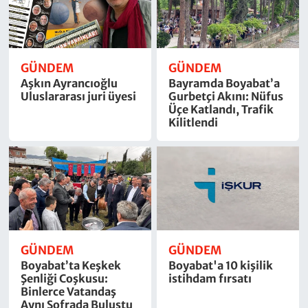
GÜNDEM
GÜNDEM
Aşkın Ayrancıoğlu
Bayramda Boyabat’a
Uluslararası juri üyesi
Gurbetçi Akını: Nüfus
Üçe Katlandı, Trafik
Kilitlendi
GÜNDEM
GÜNDEM
Boyabat’ta Keşkek
Boyabat'a 10 kişilik
Şenliği Coşkusu:
istihdam fırsatı
Binlerce Vatandaş
Aynı Sofrada Buluştu