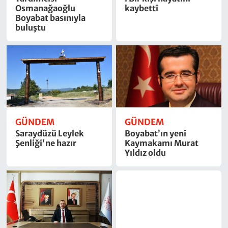
Osmanağaoğlu
kaybetti
Boyabat basınıyla
buluştu
GÜNDEM
GÜNDEM
Saraydüzü Leylek
Boyabat’ın yeni
Şenliği'ne hazır
Kaymakamı Murat
Yıldız oldu