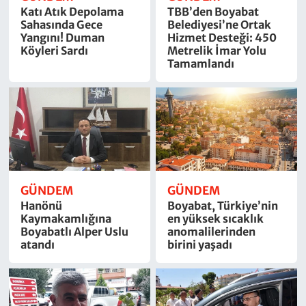
Katı Atık Depolama
TBB’den Boyabat
Sahasında Gece
Belediyesi’ne Ortak
Yangını! Duman
Hizmet Desteği: 450
Köyleri Sardı
Metrelik İmar Yolu
Tamamlandı
GÜNDEM
GÜNDEM
Hanönü
Boyabat, Türkiye’nin
Kaymakamlığına
en yüksek sıcaklık
Boyabatlı Alper Uslu
anomalilerinden
atandı
birini yaşadı