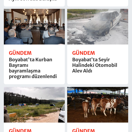
GÜNDEM
GÜNDEM
Boyabat'ta Kurban
Boyabat’ta Seyir
Bayramı
Halindeki Otomobil
bayramlaşma
Alev Aldı
programı düzenlendi
GÜNDEM
GÜNDEM