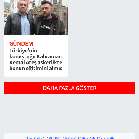
GÜNDEM
Türkiye’nin
konuştuğu Kahraman
Kemal Ateş askerlikte
bunun eğitimini almış
DAHA FAZLA GÖSTER
TÜM PIYASALARI TRADINGVIEW ÜZERINDEN TAKIP EDIN