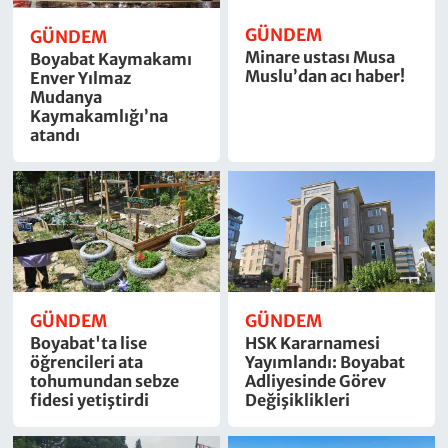
GÜNDEM
GÜNDEM
Minare ustası Musa
Boyabat Kaymakamı
Muslu’dan acı haber!
Enver Yılmaz
Mudanya
Kaymakamlığı’na
atandı
GÜNDEM
GÜNDEM
Boyabat'ta lise
HSK Kararnamesi
öğrencileri ata
Yayımlandı: Boyabat
tohumundan sebze
Adliyesinde Görev
fidesi yetiştirdi
Değişiklikleri