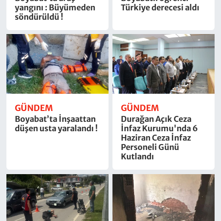
yangını : Büyümeden
Türkiye derecesi aldı
söndürüldü !
GÜNDEM
GÜNDEM
Boyabat’ta İnşaattan
Durağan Açık Ceza
düşen usta yaralandı !
İnfaz Kurumu'nda 6
Haziran Ceza İnfaz
Personeli Günü
Kutlandı