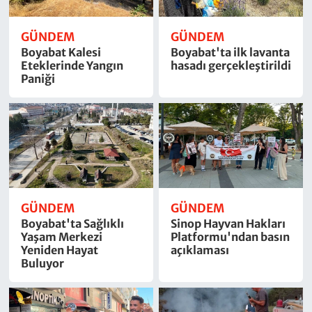
GÜNDEM
GÜNDEM
Boyabat Kalesi
Boyabat'ta ilk lavanta
Eteklerinde Yangın
hasadı gerçekleştirildi
Paniği
GÜNDEM
GÜNDEM
Boyabat'ta Sağlıklı
Sinop Hayvan Hakları
Yaşam Merkezi
Platformu'ndan basın
Yeniden Hayat
açıklaması
Buluyor