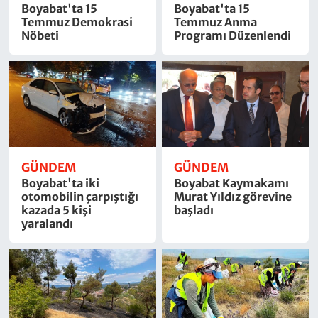
Boyabat'ta 15
Boyabat'ta 15
Temmuz Demokrasi
Temmuz Anma
Nöbeti
Programı Düzenlendi
GÜNDEM
GÜNDEM
Boyabat'ta iki
Boyabat Kaymakamı
otomobilin çarpıştığı
Murat Yıldız görevine
kazada 5 kişi
başladı
yaralandı