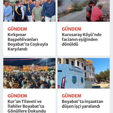
GÜNDEM
GÜNDEM
Kırkpınar
Kurusaray Köyü’nde
Başpehlivanları
facianın eşiğinden
Boyabat’ta Coşkuyla
dönüldü
Karşılandı
GÜNDEM
GÜNDEM
Kur’an Tilaveti ve
Boyabat'ta inşaattan
İlahiler Boyabat’ta
düşen işçi yaralandı
Gönüllere Dokundu