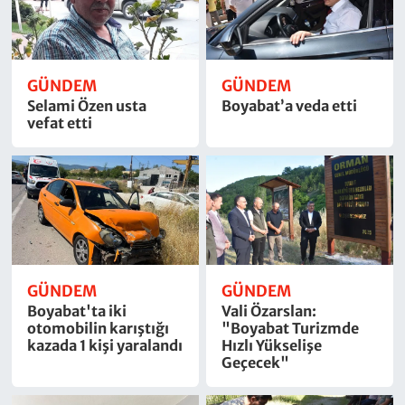
GÜNDEM
GÜNDEM
Selami Özen usta
Boyabat’a veda etti
vefat etti
GÜNDEM
GÜNDEM
Boyabat'ta iki
Vali Özarslan:
otomobilin karıştığı
"Boyabat Turizmde
kazada 1 kişi yaralandı
Hızlı Yükselişe
Geçecek"