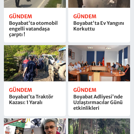
GÜNDEM
GÜNDEM
Boyabat'ta otomobil
Boyabat'ta Ev Yangını
engelli vatandaşa
Korkuttu
çarptı !
GÜNDEM
GÜNDEM
Boyabat’ta Traktör
Boyabat Adliyesi'nde
Kazası: 1 Yaralı
Uzlaştırmacılar Günü
etkinlikleri