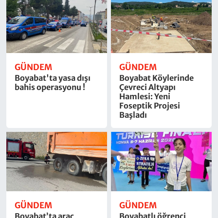
GÜNDEM
GÜNDEM
Boyabat'ta yasa dışı
Boyabat Köylerinde
bahis operasyonu !
Çevreci Altyapı
Hamlesi: Yeni
Foseptik Projesi
Başladı
GÜNDEM
GÜNDEM
Boyabat’ta araç
Boyabatlı öğrenci