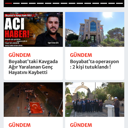
1
2
3
4
5
6
7
8
9
10
11
12
13
14
15
GÜNDEM
GÜNDEM
Boyabat'taki Kavgada
Boyabat’ta operasyon
Ağır Yaralanan Genç
: 2 kişi tutuklandı !
Hayatını Kaybetti
GÜNDEM
GÜNDEM