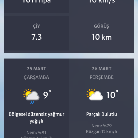
hpa
km/s
ÇIY
GÖRÜŞ
7.3
10
km
25 MART
26 MART
ÇARŞAMBA
PERŞEMBE
°
°
9
10
Bölgesel düzensiz yağmur
Parçalı Bulutlu
yağışlı
Nem: %79
Rüzgar: 12 km/h
Nem: %91