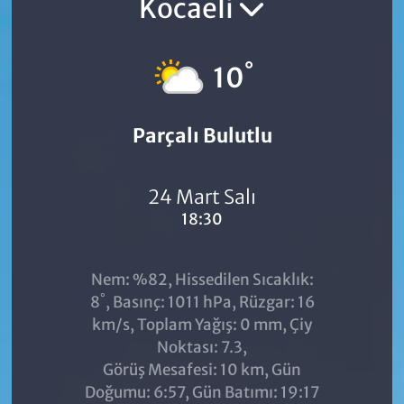
Kocaeli
°
10
Parçalı Bulutlu
24 Mart Salı
18:30
Nem: %82, Hissedilen Sıcaklık:
°
8
, Basınç: 1011 hPa, Rüzgar: 16
km/s, Toplam Yağış: 0 mm, Çiy
Noktası: 7.3,
Görüş Mesafesi: 10 km, Gün
Doğumu: 6:57, Gün Batımı: 19:17