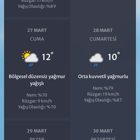
Rüzgar: 17 km/h
Yağış Olasılığı: %89
27 MART
28 MART
CUMA
CUMARTESI
°
°
12
10
Bölgesel düzensiz yağmur
Orta kuvvetli yağmurlu
yağışlı
Nem: %79
Rüzgar: 19 km/h
Nem: %70
Yağış Olasılığı: %87
Rüzgar: 9 km/h
Yağış Olasılığı: %70
29 MART
30 MART
PAZAR
PAZARTESI