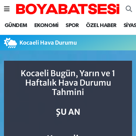
Sinop Nöbetçi Eczaneler
GÜNDEM
EKONOMİ
SPOR
ÖZEL HABER
SİYA
Sinop Hava Durumu
Kocaeli Hava Durumu
Sinop Namaz Vakitleri
Sinop Trafik Yoğunluk Haritası
Kocaeli Bugün, Yarın ve 1
Haftalık Hava Durumu
Süper Lig Puan Durumu ve Fikstür
Tahmini
Tüm Manşetler
ŞU AN
Son Dakika Haberleri
Haber Arşivi