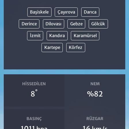
Başiskele
Çayırova
Darıca
Derince
Dilovası
Gebze
Gölcük
İzmit
Kandıra
Karamürsel
Kartepe
Körfez
HISSEDILEN
NEM
°
8
%82
BASINÇ
RÜZGAR
1011
16