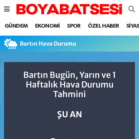
Sinop Nöbetçi Eczaneler
GÜNDEM
EKONOMİ
SPOR
ÖZEL HABER
SİYA
Sinop Hava Durumu
Bartın Hava Durumu
Sinop Namaz Vakitleri
Sinop Trafik Yoğunluk Haritası
Bartın Bugün, Yarın ve 1
Haftalık Hava Durumu
Süper Lig Puan Durumu ve Fikstür
Tahmini
Tüm Manşetler
ŞU AN
Son Dakika Haberleri
Haber Arşivi