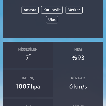
Amasra
Kurucaşile
Merkez
Ulus
HISSEDILEN
NEM
°
7
%93
BASINÇ
RÜZGAR
1007
6
hpa
km/s