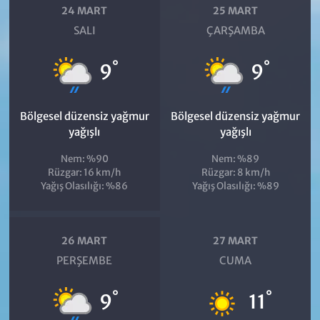
24 MART
25 MART
SALI
ÇARŞAMBA
°
°
9
9
Bölgesel düzensiz yağmur
Bölgesel düzensiz yağmur
yağışlı
yağışlı
Nem: %90
Nem: %89
Rüzgar: 16 km/h
Rüzgar: 8 km/h
Yağış Olasılığı: %86
Yağış Olasılığı: %89
26 MART
27 MART
PERŞEMBE
CUMA
°
°
9
11