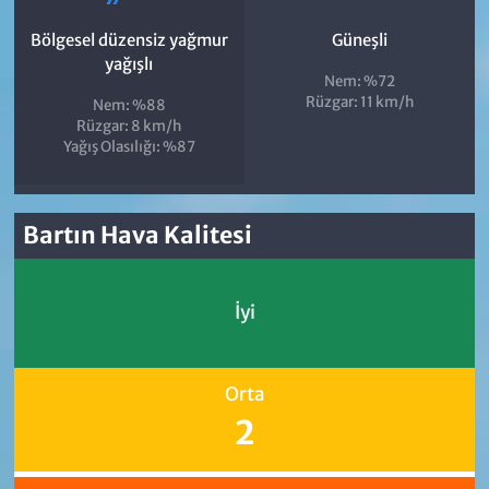
Bölgesel düzensiz yağmur
Güneşli
yağışlı
Nem: %72
Rüzgar: 11 km/h
Nem: %88
Rüzgar: 8 km/h
Yağış Olasılığı: %87
Bartın Hava Kalitesi
İyi
Orta
2