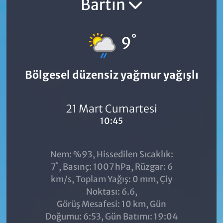
Bartın
°
9
Bölgesel düzensiz yağmur yağışlı
21 Mart Cumartesi
10:45
Nem: %93, Hissedilen Sıcaklık:
°
7
, Basınç: 1007 hPa, Rüzgar: 6
km/s, Toplam Yağış: 0 mm, Çiy
Noktası: 6.6,
Görüş Mesafesi: 10 km, Gün
Doğumu: 6:53, Gün Batımı: 19:04