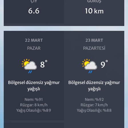
ÇIY
GÖRÜŞ
6.6
10
km
22 MART
23 MART
PAZAR
PAZARTESI
°
°
8
9
Bölgesel düzensiz yağmur
Bölgesel düzensiz yağmur
yağışlı
yağışlı
Nem: %91
Nem: %92
Rüzgar: 8 km/h
Rüzgar: 7 km/h
Yağış Olasılığı: %89
Yağış Olasılığı: %88