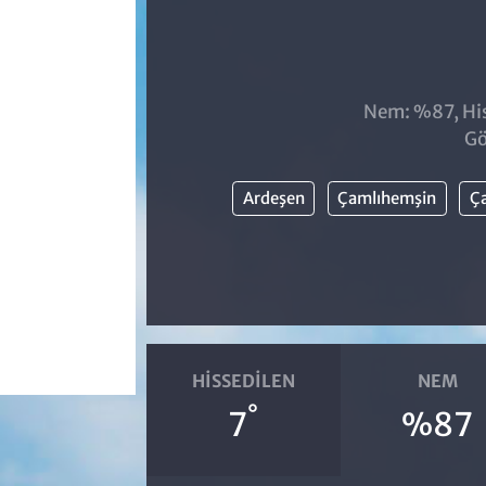
Nem: %87, Hiss
Gö
Ardeşen
Çamlıhemşin
Ça
HISSEDILEN
NEM
°
7
%87