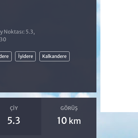
y Noktası: 5.3,
:30
dere
İyidere
Kalkandere
ÇIY
GÖRÜŞ
5.3
10
km