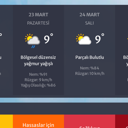
23 MART
24 MART
PAZARTESI
SALI
°
°
°
9
9
u
Bölgesel düzensiz
Parçalı Bulutlu
Bö
yağmur yağışlı
Nem: %84
h
Rüzgar: 10 km/h
Nem: %91
Rüzgar: 9 km/h
Yağış Olasılığı: %86
Hassaslar için