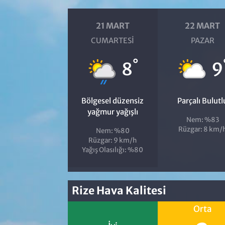
21 MART
22 MART
CUMARTESI
PAZAR
°
8
9
Bölgesel düzensiz
Parçalı Bulutl
yağmur yağışlı
Nem: %83
Rüzgar: 8 km/
Nem: %80
Rüzgar: 9 km/h
Yağış Olasılığı: %80
Rize Hava Kalitesi
Orta