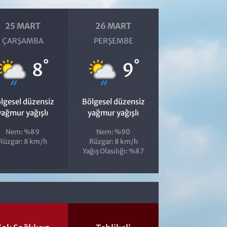
25 MART
26 MART
ÇARŞAMBA
PERŞEMBE
°
°
8
9
lgesel düzensiz
Bölgesel düzensiz
yağmur yağışlı
yağmur yağışlı
Nem: %89
Nem: %90
Rüzgar: 8 km/h
Rüzgar: 8 km/h
Yağış Olasılığı: %87