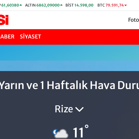
P
61,60380
ALTIN
6862,09000
BİST
14.598,00
BTC
79.591,74
Foto
HABER
SİYASET
Yarın ve 1 Haftalık Hava D
Rize
°
11