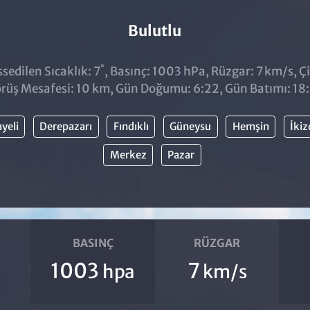
Bulutlu
°
edilen Sıcaklık: 7
, Basınç: 1003 hPa, Rüzgar: 7 km/s, Çi
rüş Mesafesi: 10 km, Gün Doğumu: 6:22, Gün Batımı: 18
yeli
Derepazarı
Fındıklı
Güneysu
Hemşin
İkiz
Merkez
Pazar
BASINÇ
RÜZGAR
1003
7
hpa
km/s