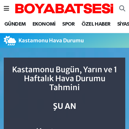
Sinop Nöbetçi Eczaneler
GÜNDEM
EKONOMİ
SPOR
ÖZEL HABER
SİYA
Sinop Hava Durumu
Kastamonu Hava Durumu
Sinop Namaz Vakitleri
Sinop Trafik Yoğunluk Haritası
Kastamonu Bugün, Yarın ve 1
Haftalık Hava Durumu
Süper Lig Puan Durumu ve Fikstür
Tahmini
Tüm Manşetler
ŞU AN
Son Dakika Haberleri
Haber Arşivi