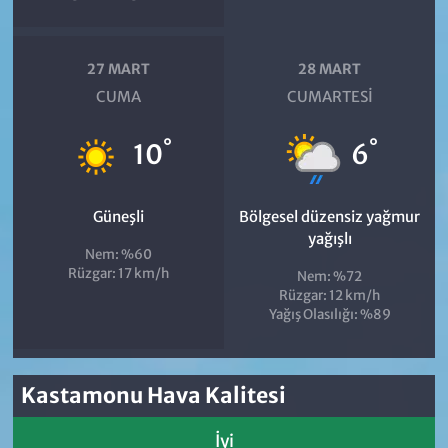
27 MART
28 MART
CUMA
CUMARTESI
°
°
10
6
Güneşli
Bölgesel düzensiz yağmur
yağışlı
Nem: %60
Rüzgar: 17 km/h
Nem: %72
Rüzgar: 12 km/h
Yağış Olasılığı: %89
Kastamonu Hava Kalitesi
İyi