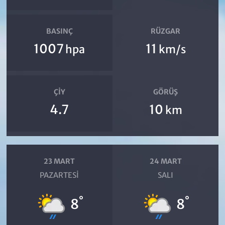
BASINÇ
RÜZGAR
1007
11
hpa
km/s
ÇIY
GÖRÜŞ
4.7
10
km
23 MART
24 MART
PAZARTESI
SALI
°
°
8
8