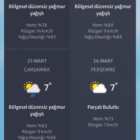
Bölgesel düzensiz yağmur
Bölgesel düzensiz yağmur
yağışlı
yağışlı
Nem: %78
Nem: %80
Rüzgar: 14 km/h
Rüzgar: 9 km/h
Yağış Olasılığı: %85
Yağış Olasılığı: %88
25 MART
26 MART
ÇARŞAMBA
PERŞEMBE
°
°
7
7
Bölgesel düzensiz yağmur
Parçalı Bulutlu
yağışlı
Nem: %73
Rüzgar: 7 km/h
Nem: %82
Rüzgar: 9 km/h
Yağış Olasılığı: %88