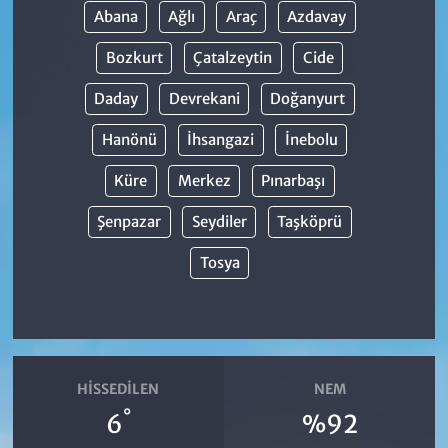
Abana
Ağlı
Araç
Azdavay
Bozkurt
Çatalzeytin
Cide
Daday
Devrekani
Doğanyurt
Hanönü
İhsangazi
İnebolu
Küre
Merkez
Pınarbaşı
Şenpazar
Seydiler
Taşköprü
Tosya
HISSEDILEN
NEM
°
6
%92