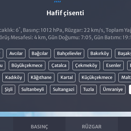
Hafif çisenti
°
aklık: 6
, Basınç: 1012 hPa, Rüzgar: 22 km/s, Toplam Yağı
örüş Mesafesi: 4 km, Gün Doğumu: 7:05, Gün Batımı: 19:
r
Avcılar
Bağcılar
Bahçelievler
Bakırköy
Başak
lu
Büyükçekmece
Çatalca
Çekmeköy
Esenler
Kadıköy
Kâğıthane
Kartal
Küçükçekmece
Malt
Şişli
Sultanbeyli
Sultangazi
Tuzla
Ümraniye
BASINÇ
RÜZGAR