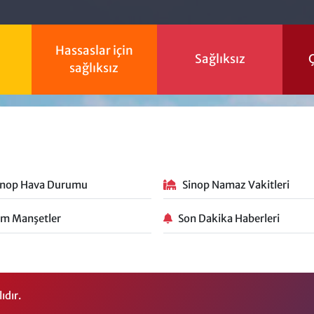
Hassaslar için
Sağlıksız
Ç
sağlıksız
inop Hava Durumu
Sinop Namaz Vakitleri
m Manşetler
Son Dakika Haberleri
ıdır.