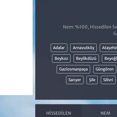
Nem: %100, Hissedilen Sıc
G
Adalar
Arnavutköy
Ataşehi
Beykoz
Beylikdüzü
Beyoğ
Gaziosmanpaşa
Güngören
Sarıyer
Şile
Silivri
HISSEDILEN
NEM