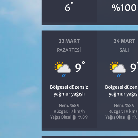
°
6
%100
23 MART
24 MART
PAZARTESI
SALI
°
9
9
Bölgesel düzensiz
Bölgesel düzen
yağmur yağışlı
yağmur yağışl
Nem: %89
Nem: %89
Rüzgar: 17 km/h
Rüzgar: 19 km/
Yağış Olasılığı: %89
Yağış Olasılığı: 