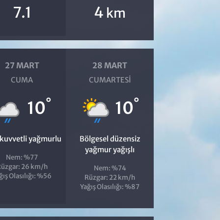
7.1
4
km
27 MART
28 MART
CUMA
CUMARTESI
°
°
10
10
 kuvvetli yağmurlu
Bölgesel düzensiz
yağmur yağışlı
Nem: %77
üzgar: 26 km/h
Nem: %74
ğış Olasılığı: %56
Rüzgar: 22 km/h
Yağış Olasılığı: %87