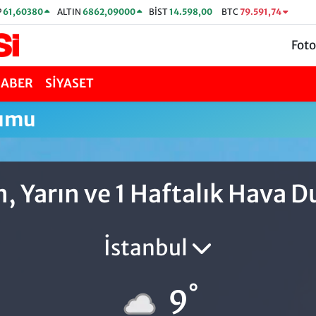
P
61,60380
ALTIN
6862,09000
BİST
14.598,00
BTC
79.591,74
Foto
HABER
SİYASET
rumu
, Yarın ve 1 Haftalık Hava 
İstanbul
°
9