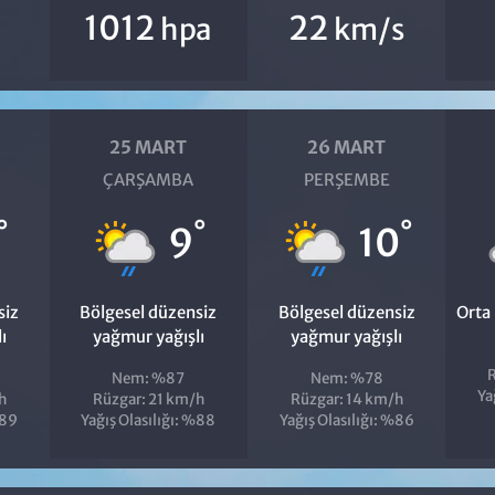
1012
22
hpa
km/s
25 MART
26 MART
ÇARŞAMBA
PERŞEMBE
°
°
°
9
10
siz
Bölgesel düzensiz
Bölgesel düzensiz
Orta
ı
yağmur yağışlı
yağmur yağışlı
R
Nem: %87
Nem: %78
Ya
h
Rüzgar: 21 km/h
Rüzgar: 14 km/h
%89
Yağış Olasılığı: %88
Yağış Olasılığı: %86