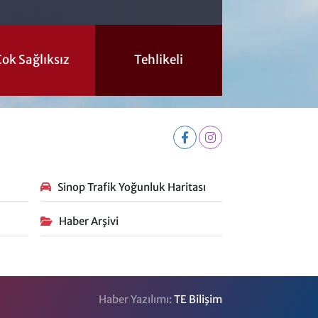
ok Sağlıksız
Tehlikeli
Sinop Trafik Yoğunluk Haritası
Haber Arşivi
Haber Yazılımı:
TE Bilişim