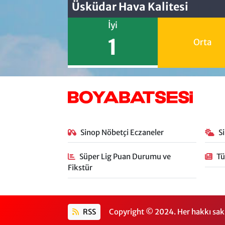
Üsküdar Hava Kalitesi
İyi
1
Orta
Sinop Nöbetçi Eczaneler
S
Süper Lig Puan Durumu ve
Tü
Fikstür
RSS
Copyright © 2024. Her hakkı sakl