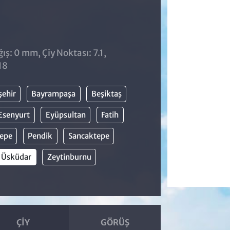
ş: 0 mm, Çiy Noktası: 7.1,
18
şehir
Bayrampaşa
Beşiktaş
Esenyurt
Eyüpsultan
Fatih
epe
Pendik
Sancaktepe
Üsküdar
Zeytinburnu
ÇIY
GÖRÜŞ