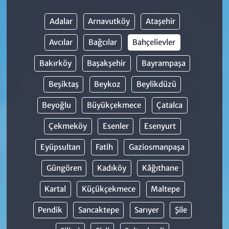
Adalar
Arnavutköy
Ataşehir
Avcılar
Bağcılar
Bahçelievler
Bakırköy
Başakşehir
Bayrampaşa
Beşiktaş
Beykoz
Beylikdüzü
Beyoğlu
Büyükçekmece
Çatalca
Çekmeköy
Esenler
Esenyurt
Eyüpsultan
Fatih
Gaziosmanpaşa
Güngören
Kadıköy
Kâğıthane
Kartal
Küçükçekmece
Maltepe
Pendik
Sancaktepe
Sarıyer
Şile