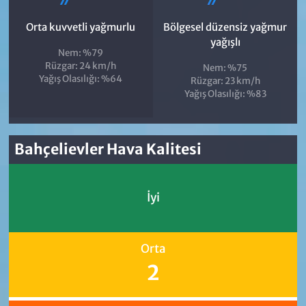
Orta kuvvetli yağmurlu
Bölgesel düzensiz yağmur
yağışlı
Nem: %79
Rüzgar: 24 km/h
Nem: %75
Yağış Olasılığı: %64
Rüzgar: 23 km/h
Yağış Olasılığı: %83
Bahçelievler Hava Kalitesi
İyi
Orta
2