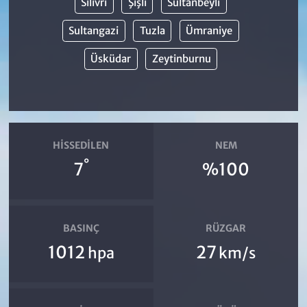
Silivri
Şişli
Sultanbeyli
Sultangazi
Tuzla
Ümraniye
Üsküdar
Zeytinburnu
HISSEDILEN
NEM
°
7
%100
BASINÇ
RÜZGAR
1012
27
hpa
km/s