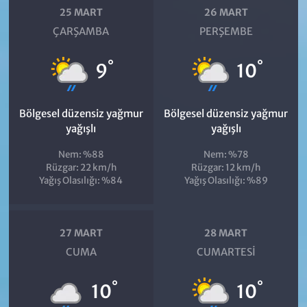
25 MART
26 MART
ÇARŞAMBA
PERŞEMBE
°
°
9
10
Bölgesel düzensiz yağmur
Bölgesel düzensiz yağmur
yağışlı
yağışlı
Nem: %88
Nem: %78
Rüzgar: 22 km/h
Rüzgar: 12 km/h
Yağış Olasılığı: %84
Yağış Olasılığı: %89
27 MART
28 MART
CUMA
CUMARTESI
°
°
10
10