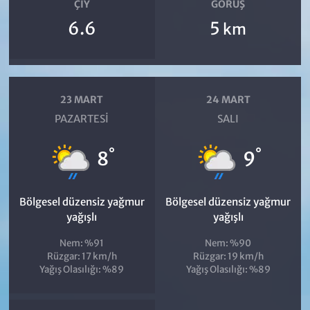
ÇIY
GÖRÜŞ
6.6
5
km
23 MART
24 MART
PAZARTESI
SALI
°
°
8
9
Bölgesel düzensiz yağmur
Bölgesel düzensiz yağmur
yağışlı
yağışlı
Nem: %91
Nem: %90
Rüzgar: 17 km/h
Rüzgar: 19 km/h
Yağış Olasılığı: %89
Yağış Olasılığı: %89