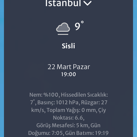
İstanbul
°
9
Sisli
22 Mart Pazar
19:00
Nem: %100, Hissedilen Sıcaklık:
°
7
, Basınç: 1012 hPa, Rüzgar: 27
km/s, Toplam Yağış: 0 mm, Çiy
Noktası: 6.6,
Görüş Mesafesi: 5 km, Gün
Doğumu: 7:05, Gün Batımı: 19:19