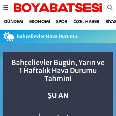
Sinop Nöbetçi Eczaneler
GÜNDEM
EKONOMİ
SPOR
ÖZEL HABER
SİYA
Sinop Hava Durumu
Bahçelievler Hava Durumu
Sinop Namaz Vakitleri
Sinop Trafik Yoğunluk Haritası
Bahçelievler Bugün, Yarın ve
1 Haftalık Hava Durumu
Süper Lig Puan Durumu ve Fikstür
Tahmini
Tüm Manşetler
ŞU AN
Son Dakika Haberleri
Haber Arşivi