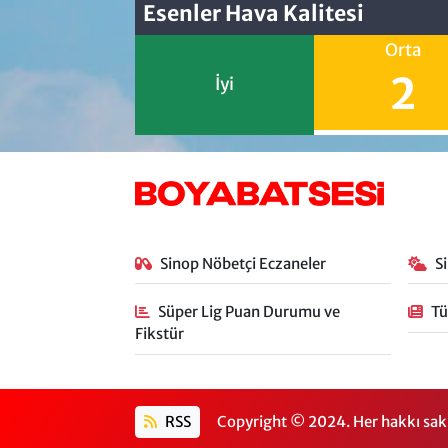
Esenler Hava Kalitesi
Orta
2
İyi
Sinop Nöbetçi Eczaneler
S
Süper Lig Puan Durumu ve
Tü
Fikstür
RSS
Copyright © 2024. Her hakkı sakl