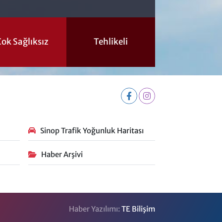
ok Sağlıksız
Tehlikeli
Sinop Trafik Yoğunluk Haritası
Haber Arşivi
Haber Yazılımı:
TE Bilişim