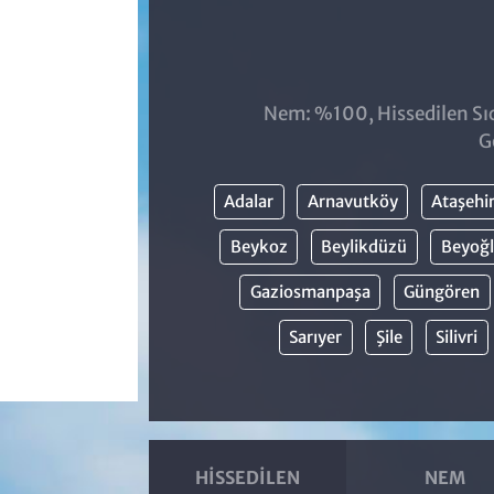
Nem: %100, Hissedilen Sıc
G
Adalar
Arnavutköy
Ataşehi
Beykoz
Beylikdüzü
Beyoğ
Gaziosmanpaşa
Güngören
Sarıyer
Şile
Silivri
HISSEDILEN
NEM