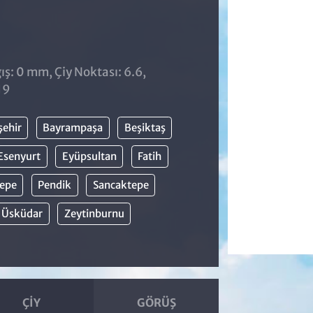
ş: 0 mm, Çiy Noktası: 6.6,
19
şehir
Bayrampaşa
Beşiktaş
Esenyurt
Eyüpsultan
Fatih
epe
Pendik
Sancaktepe
Üsküdar
Zeytinburnu
ÇIY
GÖRÜŞ