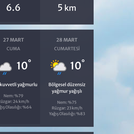
6.6
5
km
27 MART
28 MART
CUMA
CUMARTESI
°
°
10
10
 kuvvetli yağmurlu
Bölgesel düzensiz
yağmur yağışlı
Nem: %79
üzgar: 24 km/h
Nem: %75
ğış Olasılığı: %64
Rüzgar: 23 km/h
Yağış Olasılığı: %83