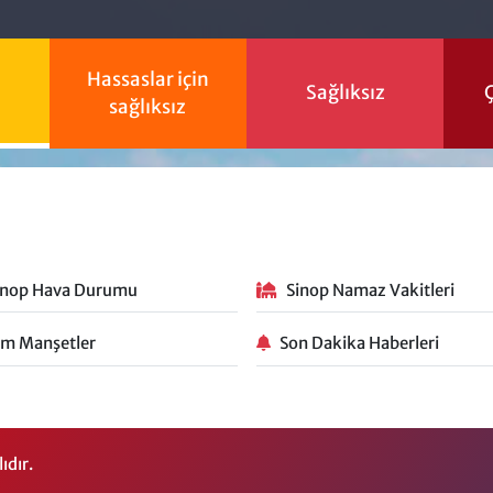
Hassaslar için
Sağlıksız
Ç
sağlıksız
inop Hava Durumu
Sinop Namaz Vakitleri
m Manşetler
Son Dakika Haberleri
ıdır.