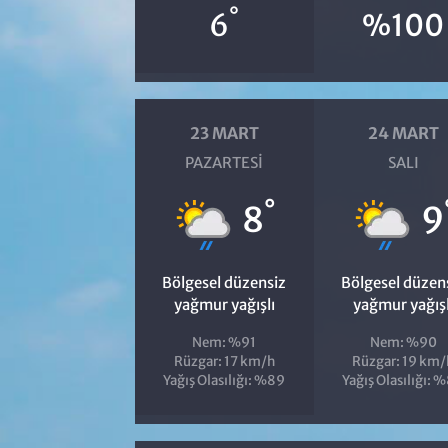
°
6
%100
23 MART
24 MART
PAZARTESI
SALI
°
8
9
Bölgesel düzensiz
Bölgesel düzen
yağmur yağışlı
yağmur yağışl
Nem: %91
Nem: %90
Rüzgar: 17 km/h
Rüzgar: 19 km/
Yağış Olasılığı: %89
Yağış Olasılığı: 