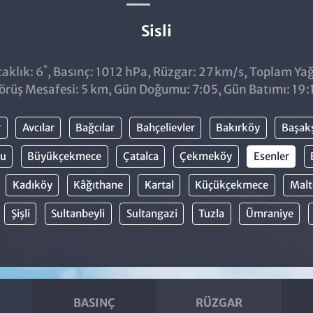
Sisli
°
aklık: 6
, Basınç: 1012 hPa, Rüzgar: 27 km/s, Toplam Yağı
örüş Mesafesi: 5 km, Gün Doğumu: 7:05, Gün Batımı: 19:
r
Avcılar
Bağcılar
Bahçelievler
Bakırköy
Başak
lu
Büyükçekmece
Çatalca
Çekmeköy
Esenler
Kadıköy
Kâğıthane
Kartal
Küçükçekmece
Malt
Şişli
Sultanbeyli
Sultangazi
Tuzla
Ümraniye
BASINÇ
RÜZGAR