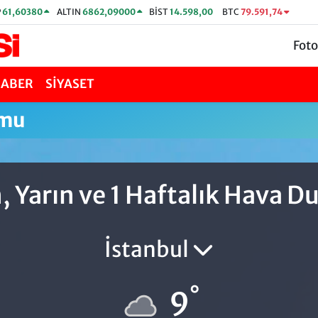
P
61,60380
ALTIN
6862,09000
BİST
14.598,00
BTC
79.591,74
Foto
HABER
SİYASET
umu
, Yarın ve 1 Haftalık Hava 
İstanbul
°
9