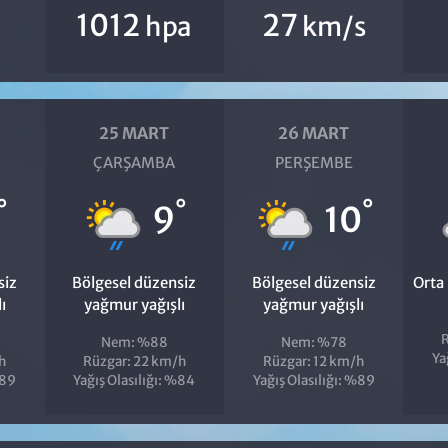
1012
27
hpa
km/s
25 MART
26 MART
ÇARŞAMBA
PERŞEMBE
°
°
°
9
10
siz
Bölgesel düzensiz
Bölgesel düzensiz
Orta
ı
yağmur yağışlı
yağmur yağışlı
R
Nem: %88
Nem: %78
Ya
h
Rüzgar: 22 km/h
Rüzgar: 12 km/h
%89
Yağış Olasılığı: %84
Yağış Olasılığı: %89