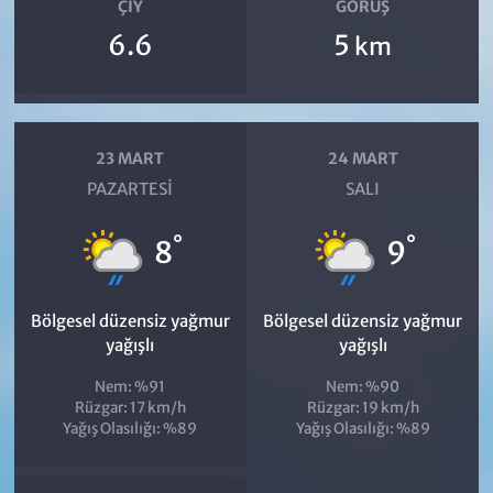
ÇIY
GÖRÜŞ
6.6
5
km
23 MART
24 MART
PAZARTESI
SALI
°
°
8
9
Bölgesel düzensiz yağmur
Bölgesel düzensiz yağmur
yağışlı
yağışlı
Nem: %91
Nem: %90
Rüzgar: 17 km/h
Rüzgar: 19 km/h
Yağış Olasılığı: %89
Yağış Olasılığı: %89