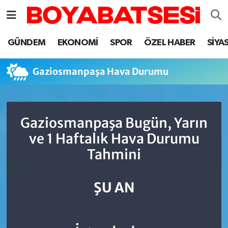
Sinop Nöbetçi Eczaneler
GÜNDEM
EKONOMİ
SPOR
ÖZEL HABER
SİYA
Sinop Hava Durumu
Gaziosmanpaşa Hava Durumu
Sinop Namaz Vakitleri
Sinop Trafik Yoğunluk Haritası
Gaziosmanpaşa Bugün, Yarın
ve 1 Haftalık Hava Durumu
Süper Lig Puan Durumu ve Fikstür
Tahmini
Tüm Manşetler
ŞU AN
Son Dakika Haberleri
Haber Arşivi