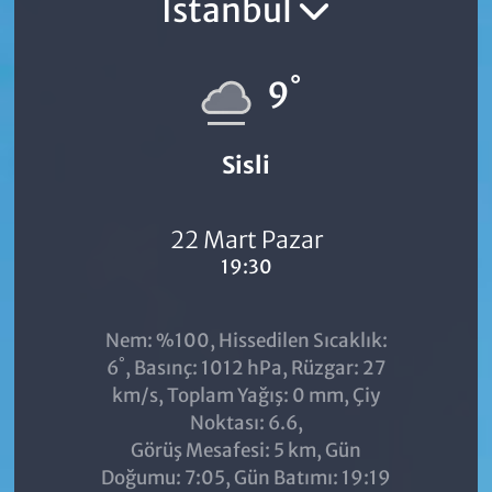
İstanbul
°
9
Sisli
22 Mart Pazar
19:30
Nem: %100, Hissedilen Sıcaklık:
°
6
, Basınç: 1012 hPa, Rüzgar: 27
km/s, Toplam Yağış: 0 mm, Çiy
Noktası: 6.6,
Görüş Mesafesi: 5 km, Gün
Doğumu: 7:05, Gün Batımı: 19:19