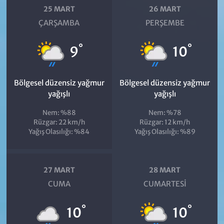
25 MART
26 MART
ÇARŞAMBA
PERŞEMBE
°
°
9
10
Bölgesel düzensiz yağmur
Bölgesel düzensiz yağmur
yağışlı
yağışlı
Nem: %88
Nem: %78
Rüzgar: 22 km/h
Rüzgar: 12 km/h
Yağış Olasılığı: %84
Yağış Olasılığı: %89
27 MART
28 MART
CUMA
CUMARTESI
°
°
10
10