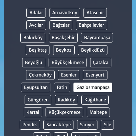
Adalar
Arnavutköy
Ataşehir
Avcılar
Bağcılar
Bahçelievler
Bakırköy
Başakşehir
Bayrampaşa
Beşiktaş
Beykoz
Beylikdüzü
Beyoğlu
Büyükçekmece
Çatalca
Çekmeköy
Esenler
Esenyurt
Eyüpsultan
Fatih
Gaziosmanpaşa
Güngören
Kadıköy
Kâğıthane
Kartal
Küçükçekmece
Maltepe
Pendik
Sancaktepe
Sarıyer
Şile