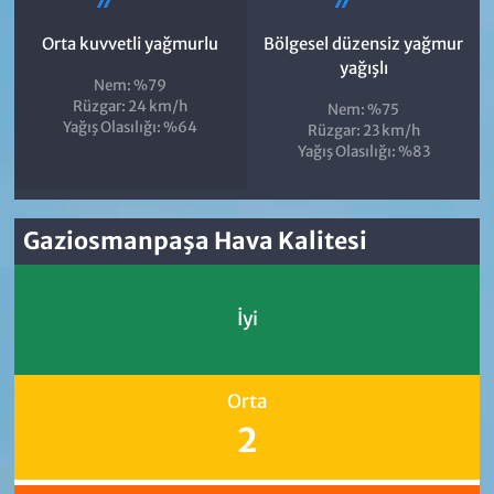
Orta kuvvetli yağmurlu
Bölgesel düzensiz yağmur
yağışlı
Nem: %79
Rüzgar: 24 km/h
Nem: %75
Yağış Olasılığı: %64
Rüzgar: 23 km/h
Yağış Olasılığı: %83
Gaziosmanpaşa Hava Kalitesi
İyi
Orta
2