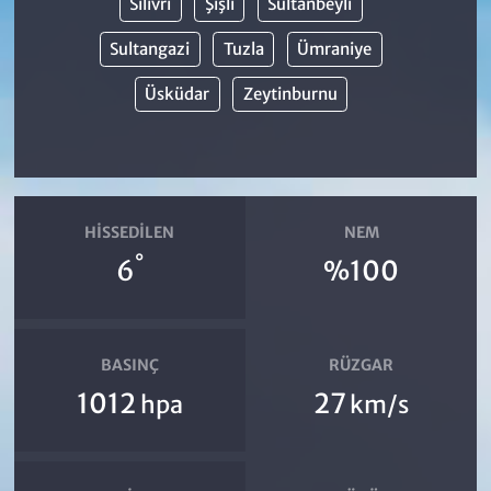
Silivri
Şişli
Sultanbeyli
Sultangazi
Tuzla
Ümraniye
Üsküdar
Zeytinburnu
HISSEDILEN
NEM
°
6
%100
BASINÇ
RÜZGAR
1012
27
hpa
km/s