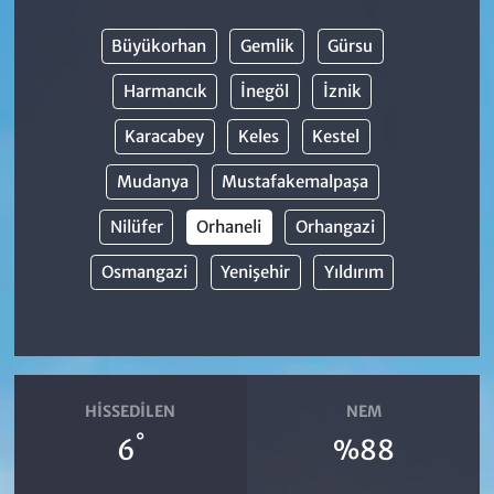
Büyükorhan
Gemlik
Gürsu
Harmancık
İnegöl
İznik
Karacabey
Keles
Kestel
Mudanya
Mustafakemalpaşa
Nilüfer
Orhaneli
Orhangazi
Osmangazi
Yenişehir
Yıldırım
HISSEDILEN
NEM
°
6
%88