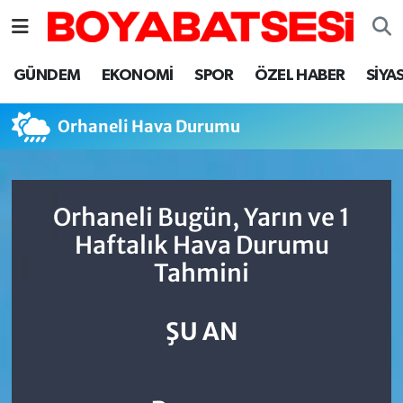
Sinop Nöbetçi Eczaneler
GÜNDEM
EKONOMİ
SPOR
ÖZEL HABER
SİYA
Sinop Hava Durumu
Orhaneli Hava Durumu
Sinop Namaz Vakitleri
Sinop Trafik Yoğunluk Haritası
Orhaneli Bugün, Yarın ve 1
Haftalık Hava Durumu
Süper Lig Puan Durumu ve Fikstür
Tahmini
Tüm Manşetler
ŞU AN
Son Dakika Haberleri
Haber Arşivi