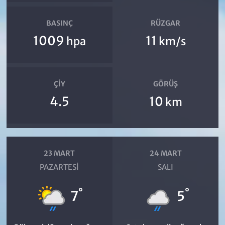
BASINÇ
RÜZGAR
1009
11
hpa
km/s
ÇIY
GÖRÜŞ
4.5
10
km
23 MART
24 MART
PAZARTESI
SALI
°
°
7
5