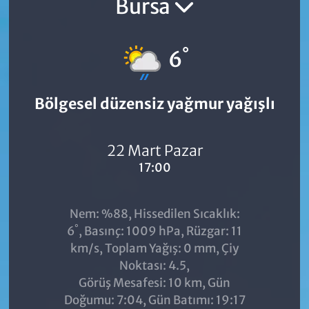
Bursa
°
6
Bölgesel düzensiz yağmur yağışlı
22 Mart Pazar
17:00
Nem: %88, Hissedilen Sıcaklık:
°
6
, Basınç: 1009 hPa, Rüzgar: 11
km/s, Toplam Yağış: 0 mm, Çiy
Noktası: 4.5,
Görüş Mesafesi: 10 km, Gün
Doğumu: 7:04, Gün Batımı: 19:17