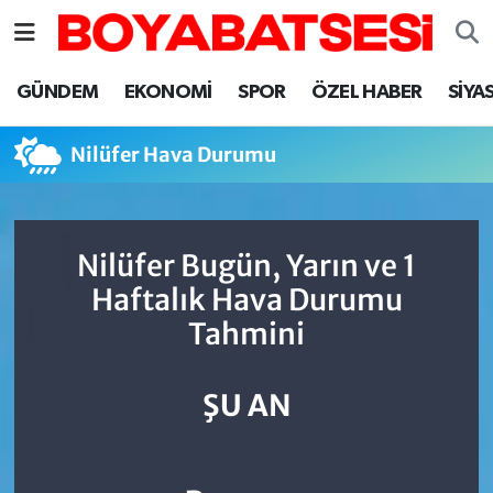
Sinop Nöbetçi Eczaneler
GÜNDEM
EKONOMİ
SPOR
ÖZEL HABER
SİYA
Sinop Hava Durumu
Nilüfer Hava Durumu
Sinop Namaz Vakitleri
Sinop Trafik Yoğunluk Haritası
Nilüfer Bugün, Yarın ve 1
Haftalık Hava Durumu
Süper Lig Puan Durumu ve Fikstür
Tahmini
Tüm Manşetler
ŞU AN
Son Dakika Haberleri
Haber Arşivi