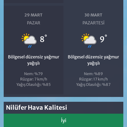
29 MART
30 MART
PAZAR
PAZARTESI
°
°
8
9
Bölgesel düzensiz yağmur
Bölgesel düzensiz yağmur
yağışlı
yağışlı
Nem: %79
Nem: %89
Rüzgar: 7 km/h
Rüzgar: 17 km/h
Yağış Olasılığı: %85
Yağış Olasılığı: %87
Nilüfer Hava Kalitesi
İyi