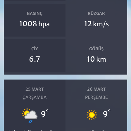
BASINÇ
RÜZGAR
1008
12
hpa
km/s
ÇIY
GÖRÜŞ
6.7
10
km
25 MART
26 MART
ÇARŞAMBA
PERŞEMBE
°
°
9
9