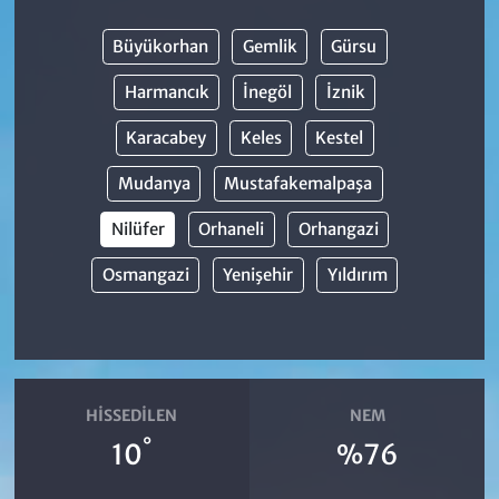
Büyükorhan
Gemlik
Gürsu
Harmancık
İnegöl
İznik
Karacabey
Keles
Kestel
Mudanya
Mustafakemalpaşa
Nilüfer
Orhaneli
Orhangazi
Osmangazi
Yenişehir
Yıldırım
HISSEDILEN
NEM
°
10
%76