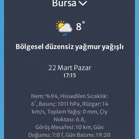
Bursa
°
8
Bölgesel düzensiz yağmur yağışlı
22 Mart Pazar
17:15
Nem: %94, Hissedilen Sıcaklık:
°
6
, Basınç: 1011 hPa, Rüzgar: 14
km/s, Toplam Yağış: 0 mm, Çiy
Noktası: 6.8,
Görüş Mesafesi: 10 km, Gün
Doğumu: 7:07, Gün Batımı: 19:20