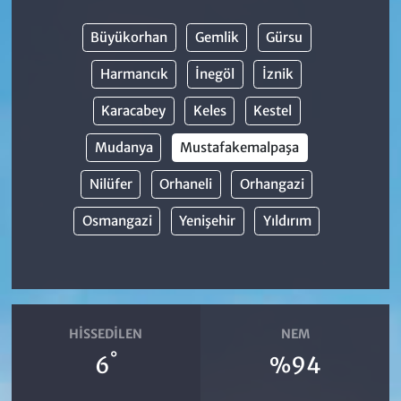
Büyükorhan
Gemlik
Gürsu
Harmancık
İnegöl
İznik
Karacabey
Keles
Kestel
Mudanya
Mustafakemalpaşa
Nilüfer
Orhaneli
Orhangazi
Osmangazi
Yenişehir
Yıldırım
HISSEDILEN
NEM
°
6
%94