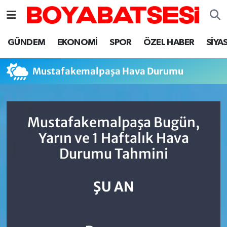
Sinop Nöbetçi Eczaneler
GÜNDEM
EKONOMİ
SPOR
ÖZEL HABER
SİYA
Sinop Hava Durumu
Mustafakemalpaşa Hava Durumu
Sinop Namaz Vakitleri
Sinop Trafik Yoğunluk Haritası
Mustafakemalpaşa Bugün,
Yarın ve 1 Haftalık Hava
Süper Lig Puan Durumu ve Fikstür
Durumu Tahmini
Tüm Manşetler
ŞU AN
Son Dakika Haberleri
Haber Arşivi