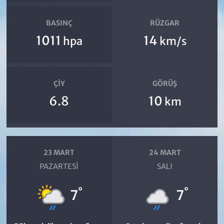
BASINÇ
RÜZGAR
1011
14
hpa
km/s
ÇIY
GÖRÜŞ
6.8
10
km
23 MART
24 MART
PAZARTESI
SALI
°
°
7
7