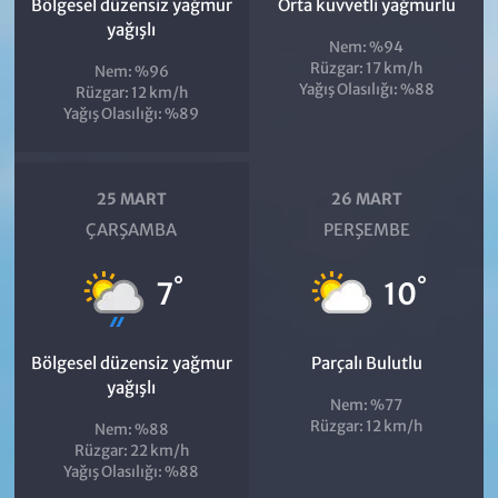
Bölgesel düzensiz yağmur
Orta kuvvetli yağmurlu
yağışlı
Nem: %94
Rüzgar: 17 km/h
Nem: %96
Yağış Olasılığı: %88
Rüzgar: 12 km/h
Yağış Olasılığı: %89
25 MART
26 MART
ÇARŞAMBA
PERŞEMBE
°
°
7
10
Bölgesel düzensiz yağmur
Parçalı Bulutlu
yağışlı
Nem: %77
Rüzgar: 12 km/h
Nem: %88
Rüzgar: 22 km/h
Yağış Olasılığı: %88