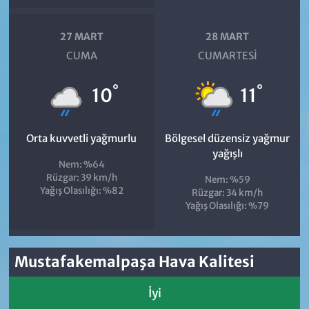
27 MART
28 MART
CUMA
CUMARTESI
°
°
10
11
Orta kuvvetli yağmurlu
Bölgesel düzensiz yağmur
yağışlı
Nem: %64
Rüzgar: 39 km/h
Nem: %59
Yağış Olasılığı: %82
Rüzgar: 34 km/h
Yağış Olasılığı: %79
Mustafakemalpaşa Hava Kalitesi
İyi