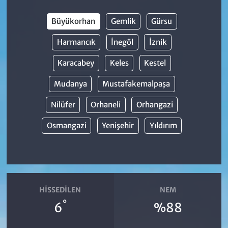
Büyükorhan
Gemlik
Gürsu
Harmancık
İnegöl
İznik
Karacabey
Keles
Kestel
Mudanya
Mustafakemalpaşa
Nilüfer
Orhaneli
Orhangazi
Osmangazi
Yenişehir
Yıldırım
HISSEDILEN
NEM
°
6
%88