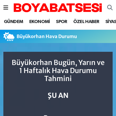
Sinop Nöbetçi Eczaneler
GÜNDEM
EKONOMİ
SPOR
ÖZEL HABER
SİYA
Sinop Hava Durumu
Büyükorhan Hava Durumu
Sinop Namaz Vakitleri
Sinop Trafik Yoğunluk Haritası
Büyükorhan Bugün, Yarın ve
1 Haftalık Hava Durumu
Süper Lig Puan Durumu ve Fikstür
Tahmini
Tüm Manşetler
ŞU AN
Son Dakika Haberleri
Haber Arşivi