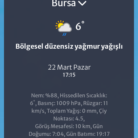
Bursa
°
6
Bölgesel düzensiz yağmur yağışlı
22 Mart Pazar
17:15
Nem: %88, Hissedilen Sıcaklık:
°
6
, Basınç: 1009 hPa, Rüzgar: 11
km/s, Toplam Yağış: 0 mm, Çiy
Noktası: 4.5,
Görüş Mesafesi: 10 km, Gün
Doğumu: 7:04, Gün Batımı: 19:17