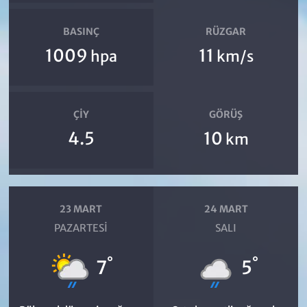
BASINÇ
RÜZGAR
1009
11
hpa
km/s
ÇIY
GÖRÜŞ
4.5
10
km
23 MART
24 MART
PAZARTESI
SALI
°
°
7
5