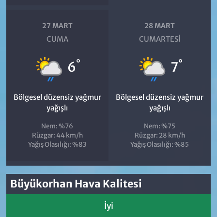
27 MART
28 MART
CUMA
CUMARTESI
°
°
6
7
Bölgesel düzensiz yağmur
Bölgesel düzensiz yağmur
yağışlı
yağışlı
Nem: %76
Nem: %75
Rüzgar: 44 km/h
Rüzgar: 28 km/h
Yağış Olasılığı: %83
Yağış Olasılığı: %85
Büyükorhan Hava Kalitesi
İyi