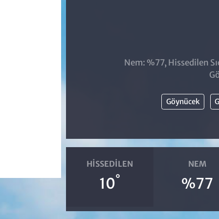
Nem: %77, Hissedilen Sıc
Gö
Göynücek
G
HISSEDILEN
NEM
°
10
%77