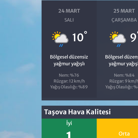
24 MART
25 MART
SALI
ÇARŞAMBA
°
10
9
Bölgesel düzensiz
Bölgesel düzen
yağmur yağışlı
yağmur yağışl
Nem: %76
Nem: %84
Rüzgar: 12 km/h
Rüzgar: 9 km/
Yağış Olasılığı: %89
Yağış Olasılığı: 
Taşova Hava Kalitesi
İyi
1
Orta