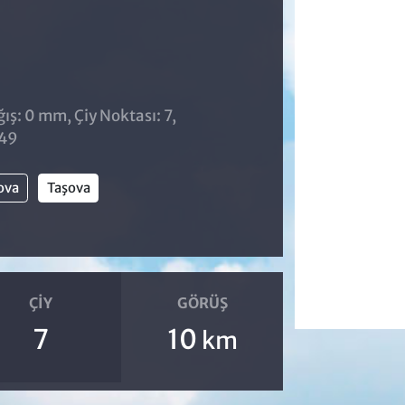
ş: 0 mm, Çiy Noktası: 7,
:49
ova
Taşova
ÇIY
GÖRÜŞ
7
10
km