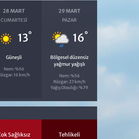
28 MART
29 MART
CUMARTESI
PAZAR
°
°
13
16
Güneşli
Bölgesel düzensiz
yağmur yağışlı
Nem: %56
Rüzgar: 16 km/h
Nem: %56
Rüzgar: 27 km/h
Yağış Olasılığı: %79
ok Sağlıksız
Tehlikeli