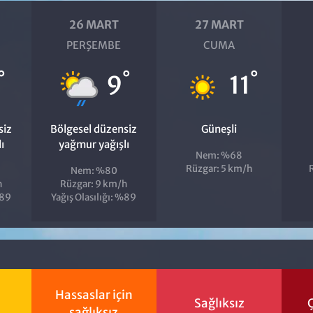
26 MART
27 MART
PERŞEMBE
CUMA
°
°
°
9
11
siz
Bölgesel düzensiz
Güneşli
ı
yağmur yağışlı
Nem: %68
Rüzgar: 5 km/h
Nem: %80
h
Rüzgar: 9 km/h
%89
Yağış Olasılığı: %89
Hassaslar için
Sağlıksız
Ç
sağlıksız