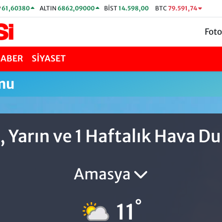
P
61,60380
ALTIN
6862,09000
BİST
14.598,00
BTC
79.591,74
Foto
HABER
SİYASET
mu
 Yarın ve 1 Haftalık Hava 
Amasya
°
11