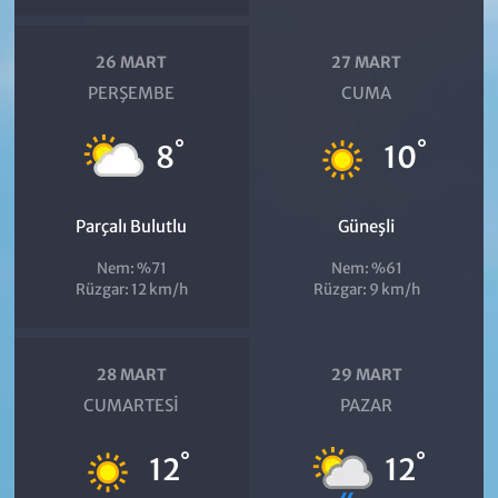
26 MART
27 MART
PERŞEMBE
CUMA
°
°
8
10
Parçalı Bulutlu
Güneşli
Nem: %71
Nem: %61
Rüzgar: 12 km/h
Rüzgar: 9 km/h
28 MART
29 MART
CUMARTESI
PAZAR
°
°
12
12