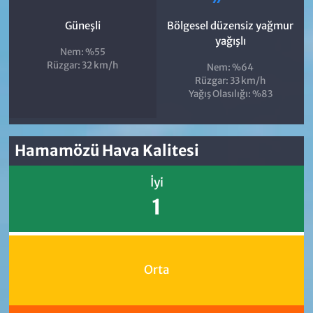
Güneşli
Bölgesel düzensiz yağmur
yağışlı
Nem: %55
Rüzgar: 32 km/h
Nem: %64
Rüzgar: 33 km/h
Yağış Olasılığı: %83
Hamamözü Hava Kalitesi
İyi
1
Orta