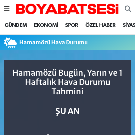
Sinop Nöbetçi Eczaneler
GÜNDEM
EKONOMİ
SPOR
ÖZEL HABER
SİYA
Sinop Hava Durumu
Hamamözü Hava Durumu
Sinop Namaz Vakitleri
Sinop Trafik Yoğunluk Haritası
Hamamözü Bugün, Yarın ve 1
Haftalık Hava Durumu
Süper Lig Puan Durumu ve Fikstür
Tahmini
Tüm Manşetler
ŞU AN
Son Dakika Haberleri
Haber Arşivi