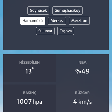
Göynücek
Gümüşhacıköy
Hamamözü
Merkez
Merzifon
Suluova
Taşova
HISSEDILEN
NEM
°
13
%49
BASINÇ
RÜZGAR
1007
4
hpa
km/s