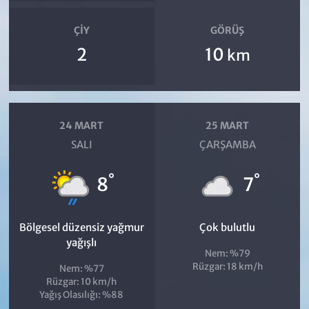
ÇIY
GÖRÜŞ
2
10
km
24 MART
25 MART
SALI
ÇARŞAMBA
°
°
8
7
Bölgesel düzensiz yağmur
Çok bulutlu
yağışlı
Nem: %79
Rüzgar: 18 km/h
Nem: %77
Rüzgar: 10 km/h
Yağış Olasılığı: %88