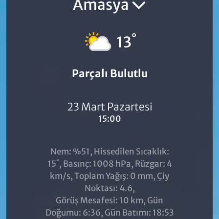
Amasya
°
13
Parçalı Bulutlu
23 Mart Pazartesi
15:00
Nem: %51, Hissedilen Sıcaklık:
°
15
, Basınç: 1008 hPa, Rüzgar: 4
km/s, Toplam Yağış: 0 mm, Çiy
Noktası: 4.6,
Görüş Mesafesi: 10 km, Gün
Doğumu: 6:36, Gün Batımı: 18:53