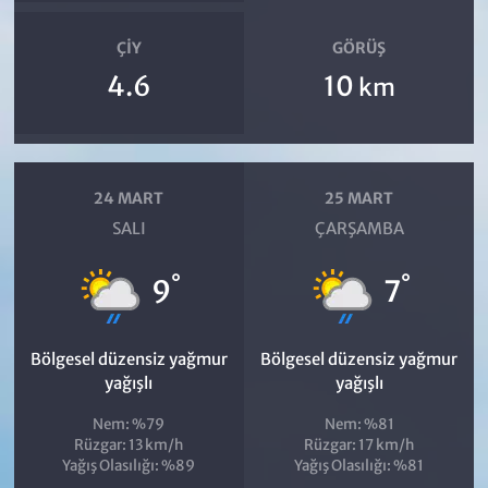
ÇIY
GÖRÜŞ
4.6
10
km
24 MART
25 MART
SALI
ÇARŞAMBA
°
°
9
7
Bölgesel düzensiz yağmur
Bölgesel düzensiz yağmur
yağışlı
yağışlı
Nem: %79
Nem: %81
Rüzgar: 13 km/h
Rüzgar: 17 km/h
Yağış Olasılığı: %89
Yağış Olasılığı: %81