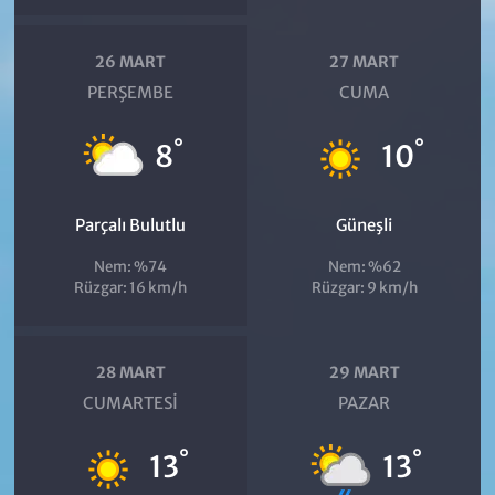
26 MART
27 MART
PERŞEMBE
CUMA
°
°
8
10
Parçalı Bulutlu
Güneşli
Nem: %74
Nem: %62
Rüzgar: 16 km/h
Rüzgar: 9 km/h
28 MART
29 MART
CUMARTESI
PAZAR
°
°
13
13