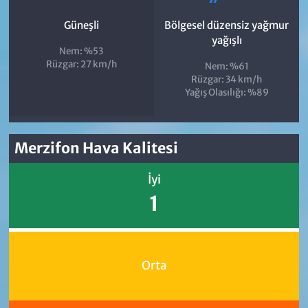
Güneşli
Bölgesel düzensiz yağmur
yağışlı
Nem: %53
Rüzgar: 27 km/h
Nem: %61
Rüzgar: 34 km/h
Yağış Olasılığı: %89
Merzifon Hava Kalitesi
İyi
1
Orta