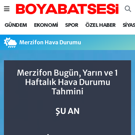
Sinop Nöbetçi Eczaneler
GÜNDEM
EKONOMİ
SPOR
ÖZEL HABER
SİYA
Sinop Hava Durumu
Merzifon Hava Durumu
Sinop Namaz Vakitleri
Sinop Trafik Yoğunluk Haritası
Merzifon Bugün, Yarın ve 1
Haftalık Hava Durumu
Süper Lig Puan Durumu ve Fikstür
Tahmini
Tüm Manşetler
ŞU AN
Son Dakika Haberleri
Haber Arşivi