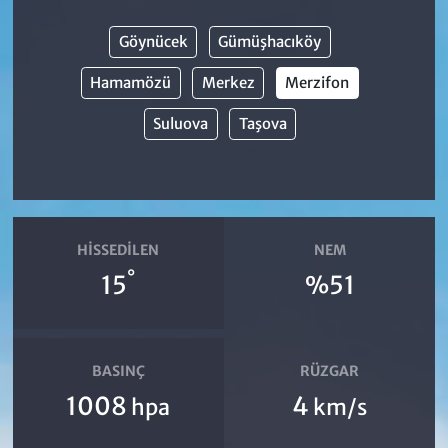
Göynücek
Gümüşhacıköy
Hamamözü
Merkez
Merzifon
Suluova
Taşova
HISSEDILEN
NEM
°
15
%51
BASINÇ
RÜZGAR
1008
4
hpa
km/s