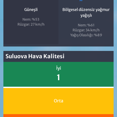
Güneşli
Bölgesel düzensiz yağmur
yağışlı
Nem: %53
Rüzgar: 27 km/h
Nem: %61
Rüzgar: 34 km/h
Yağış Olasılığı: %89
Suluova Hava Kalitesi
İyi
1
Orta