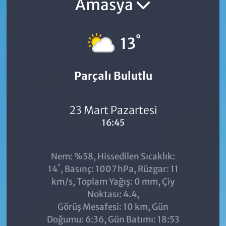
Amasya
°
13
Parçalı Bulutlu
23 Mart Pazartesi
16:45
Nem: %58, Hissedilen Sıcaklık:
°
14
, Basınç: 1007 hPa, Rüzgar: 11
km/s, Toplam Yağış: 0 mm, Çiy
Noktası: 4.4,
Görüş Mesafesi: 10 km, Gün
Doğumu: 6:36, Gün Batımı: 18:53