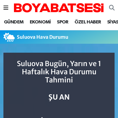
Sinop Nöbetçi Eczaneler
GÜNDEM
EKONOMİ
SPOR
ÖZEL HABER
SİYA
Sinop Hava Durumu
Suluova Hava Durumu
Sinop Namaz Vakitleri
Sinop Trafik Yoğunluk Haritası
Suluova Bugün, Yarın ve 1
Haftalık Hava Durumu
Süper Lig Puan Durumu ve Fikstür
Tahmini
Tüm Manşetler
ŞU AN
Son Dakika Haberleri
Haber Arşivi