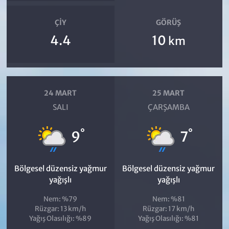
ÇIY
GÖRÜŞ
4.4
10
km
24 MART
25 MART
SALI
ÇARŞAMBA
°
°
9
7
Bölgesel düzensiz yağmur
Bölgesel düzensiz yağmur
yağışlı
yağışlı
Nem: %79
Nem: %81
Rüzgar: 13 km/h
Rüzgar: 17 km/h
Yağış Olasılığı: %89
Yağış Olasılığı: %81