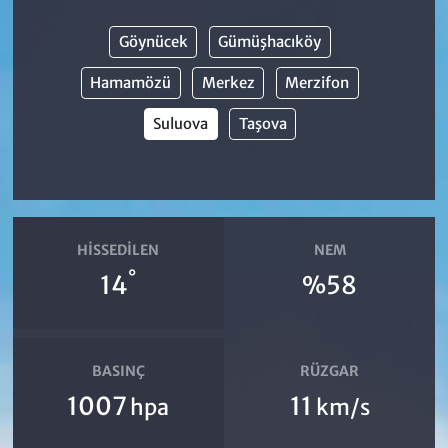
Göynücek
Gümüşhacıköy
Hamamözü
Merkez
Merzifon
Suluova
Taşova
HISSEDILEN
NEM
°
14
%58
BASINÇ
RÜZGAR
1007
11
hpa
km/s