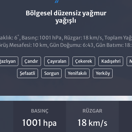
Bölgesel düzensiz yağmur
yağışlı
°
aklık: 6
, Basınç: 1001 hPa, Rüzgar: 18 km/s, Toplam Yağıs
rüş Mesafesi: 10 km, Gün Doğumu: 6:43, Gün Batımı: 18
azlıyan
Çandır
Çayıralan
Çekerek
Kadışehri
M
Şefaatli
Sorgun
Yenifakılı
Yerköy
BASINÇ
RÜZGAR
1001
18
hpa
km/s