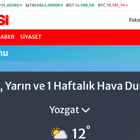
P
61,60380
ALTIN
6862,09000
BİST
14.598,00
BTC
79.591,74
Foto
HABER
SİYASET
mu
 Yarın ve 1 Haftalık Hava 
Yozgat
°
12