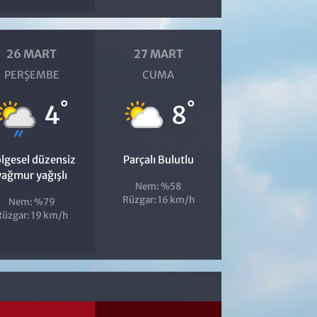
26 MART
27 MART
PERŞEMBE
CUMA
°
°
4
8
lgesel düzensiz
Parçalı Bulutlu
yağmur yağışlı
Nem: %58
Rüzgar: 16 km/h
Nem: %79
Rüzgar: 19 km/h