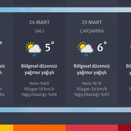
24 MART
25 MART
SALI
ÇARŞAMBA
°
°
°
5
6
siz
Bölgesel düzensiz
Bölgesel düzensiz
Bö
ı
yağmur yağışlı
yağmur yağışlı
Nem: %80
Nem: %78
h
Rüzgar: 10 km/h
Rüzgar: 26 km/h
%84
Yağış Olasılığı: %88
Yağış Olasılığı: %85