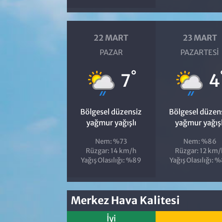
22 MART
23 MART
PAZAR
PAZARTESI
°
7
4
Bölgesel düzensiz
Bölgesel düzen
yağmur yağışlı
yağmur yağışl
Nem: %73
Nem: %86
Rüzgar: 14 km/h
Rüzgar: 12 km/
Yağış Olasılığı: %89
Yağış Olasılığı: 
Merkez Hava Kalitesi
İyi