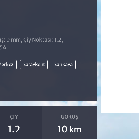
̧: 0 mm, Çiy Noktası: 1.2,
:54
erkez
Saraykent
Sarıkaya
ÇIY
GÖRÜŞ
1.2
10
km