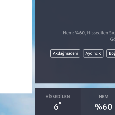
Nem: %60, Hissedilen Sıc
Gö
Akdağmadeni
Aydıncık
Boğ
HISSEDILEN
NEM
°
6
%60