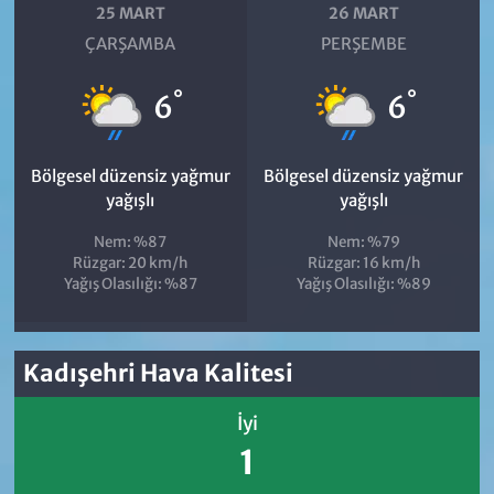
25 MART
26 MART
ÇARŞAMBA
PERŞEMBE
°
°
6
6
Bölgesel düzensiz yağmur
Bölgesel düzensiz yağmur
yağışlı
yağışlı
Nem: %87
Nem: %79
Rüzgar: 20 km/h
Rüzgar: 16 km/h
Yağış Olasılığı: %87
Yağış Olasılığı: %89
Kadışehri Hava Kalitesi
İyi
1