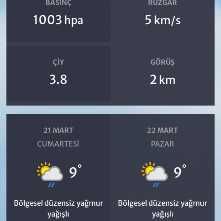
BASINÇ
RÜZGAR
1003
5
hpa
km/s
ÇIY
GÖRÜŞ
3.8
2
km
21 MART
22 MART
CUMARTESI
PAZAR
°
°
9
9
Bölgesel düzensiz yağmur
Bölgesel düzensiz yağmur
yağışlı
yağışlı