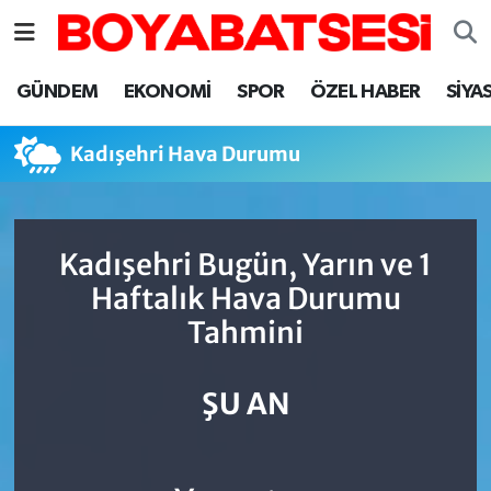
Sinop Nöbetçi Eczaneler
GÜNDEM
EKONOMİ
SPOR
ÖZEL HABER
SİYA
Sinop Hava Durumu
Kadışehri Hava Durumu
Sinop Namaz Vakitleri
Sinop Trafik Yoğunluk Haritası
Kadışehri Bugün, Yarın ve 1
Haftalık Hava Durumu
Süper Lig Puan Durumu ve Fikstür
Tahmini
Tüm Manşetler
ŞU AN
Son Dakika Haberleri
Haber Arşivi