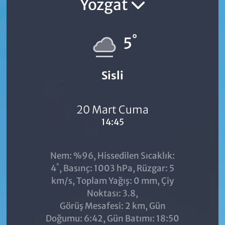
Yozgat
°
5
Sisli
20 Mart Cuma
14:45
Nem: %96, Hissedilen Sıcaklık:
°
4
, Basınç: 1003 hPa, Rüzgar: 5
km/s, Toplam Yağış: 0 mm, Çiy
Noktası: 3.8,
Görüş Mesafesi: 2 km, Gün
Doğumu: 6:42, Gün Batımı: 18:50