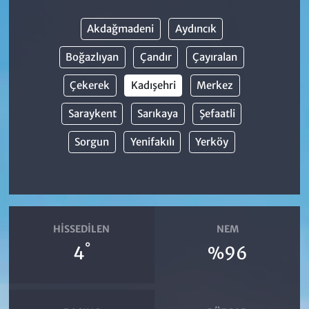
Akdağmadeni
Aydıncık
Boğazlıyan
Çandır
Çayıralan
Çekerek
Kadışehri
Merkez
Saraykent
Sarıkaya
Şefaatli
Sorgun
Yenifakılı
Yerköy
HISSEDILEN
NEM
°
4
%96