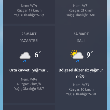
Nem: %74
Nem: %71
Rüzgar: 17 km/h
Rüzgar: 21 km/h
Yağış Olasılığı: %89
Yağış Olasılığı: %81
23 MART
24 MART
PAZARTESI
SALI
°
°
6
9
Orta kuvvetli yağmurlu
Bölgesel düzensiz yağmur
yağışlı
Nem: %94
Rüzgar: 9 km/h
Nem: %73
Yağış Olasılığı: %87
Rüzgar: 10 km/h
Yağış Olasılığı: %80