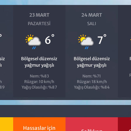
23 MART
24 MART
PAZARTESI
SALI
°
°
°
6
7
siz
Bölgesel düzensiz
Bölgesel düzensiz
ı
yağmur yağışlı
yağmur yağışlı
Nem: %83
Nem: %71
h
Rüzgar: 10 km/h
Rüzgar: 18 km/h
%89
Yağış Olasılığı: %87
Yağış Olasılığı: %84
Hassaslar için