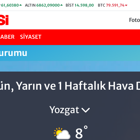
P
61,60380
ALTIN
6862,09000
BİST
14.598,00
BTC
79.591,74
Foto
HABER
SİYASET
Durumu
n, Yarın ve 1 Haftalık Hav
Yozgat
°
8