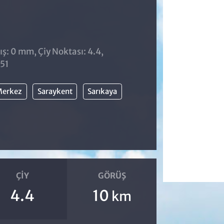
ş: 0 mm, Çiy Noktası: 4.4,
:51
erkez
Saraykent
Sarıkaya
ÇIY
GÖRÜŞ
4.4
10
km