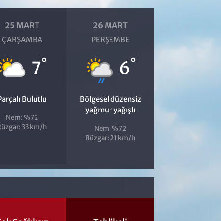
25 MART
26 MART
ÇARŞAMBA
PERŞEMBE
°
°
7
6
Parçalı Bulutlu
Bölgesel düzensiz
yağmur yağışlı
Nem: %72
Rüzgar: 33 km/h
Nem: %72
Rüzgar: 21 km/h