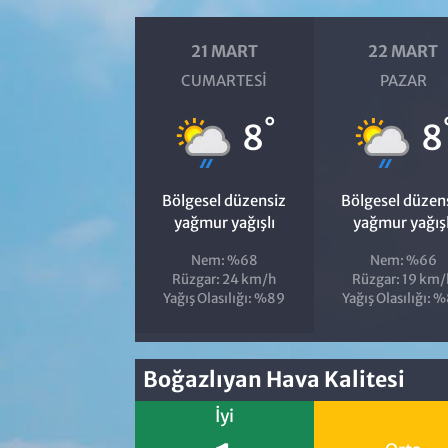
21 MART
22 MART
CUMARTESI
PAZAR
°
8
8
Bölgesel düzensiz
Bölgesel düzen
yağmur yağışlı
yağmur yağışl
Nem: %68
Nem: %66
Rüzgar: 24 km/h
Rüzgar: 19 km/
Yağış Olasılığı: %89
Yağış Olasılığı: 
Boğazlıyan Hava Kalitesi
İyi