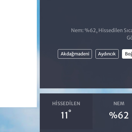
Nem: %62, Hissedilen Sıca
Gö
Akdağmadeni
Aydıncık
Boğ
HISSEDILEN
NEM
°
11
%62