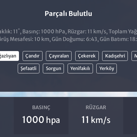
Parçalı Bulutlu
°
klık: 11
, Basınç: 1000 hPa, Rüzgar: 11 km/s, Toplam Yağı
rüş Mesafesi: 10 km, Gün Doğumu: 6:43, Gün Batımı: 18
azlıyan
Çandır
Çayıralan
Çekerek
Kadışehri
M
Şefaatli
Sorgun
Yenifakılı
Yerköy
BASINÇ
RÜZGAR
1000
11
hpa
km/s