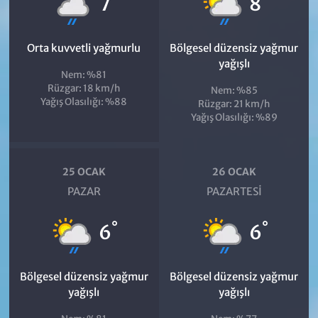
7
8
Orta kuvvetli yağmurlu
Bölgesel düzensiz yağmur
yağışlı
Nem: %81
Rüzgar: 18 km/h
Nem: %85
Yağış Olasılığı: %88
Rüzgar: 21 km/h
Yağış Olasılığı: %89
25 OCAK
26 OCAK
PAZAR
PAZARTESI
°
°
6
6
Bölgesel düzensiz yağmur
Bölgesel düzensiz yağmur
yağışlı
yağışlı