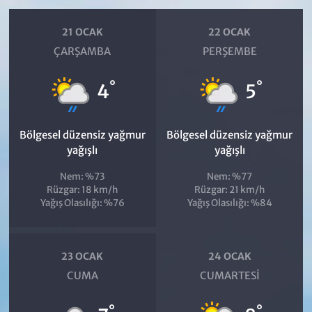
21 OCAK
22 OCAK
ÇARŞAMBA
PERŞEMBE
°
°
4
5
Bölgesel düzensiz yağmur
Bölgesel düzensiz yağmur
yağışlı
yağışlı
Nem: %73
Nem: %77
Rüzgar: 18 km/h
Rüzgar: 21 km/h
Yağış Olasılığı: %76
Yağış Olasılığı: %84
23 OCAK
24 OCAK
CUMA
CUMARTESI
°
°