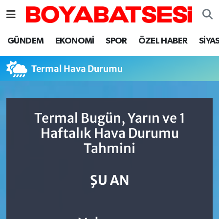
Sinop Nöbetçi Eczaneler
GÜNDEM
EKONOMİ
SPOR
ÖZEL HABER
SİYA
Sinop Hava Durumu
Termal Hava Durumu
Sinop Namaz Vakitleri
Sinop Trafik Yoğunluk Haritası
Termal Bugün, Yarın ve 1
Haftalık Hava Durumu
Süper Lig Puan Durumu ve Fikstür
Tahmini
Tüm Manşetler
ŞU AN
Son Dakika Haberleri
Haber Arşivi