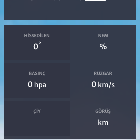
HISSEDILEN
NEM
°
0
%
BASINÇ
RÜZGAR
0
0
hpa
km/s
ÇIY
GÖRÜŞ
km