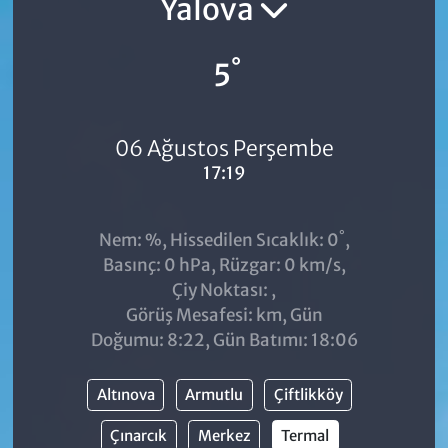
Yalova
°
5
06 Ağustos Perşembe
17:19
°
Nem: %, Hissedilen Sıcaklık: 0
,
Basınç: 0 hPa, Rüzgar: 0 km/s,
Çiy Noktası: ,
Görüş Mesafesi: km, Gün
Doğumu: 8:22, Gün Batımı: 18:06
Altınova
Armutlu
Çiftlikköy
Çınarcık
Merkez
Termal