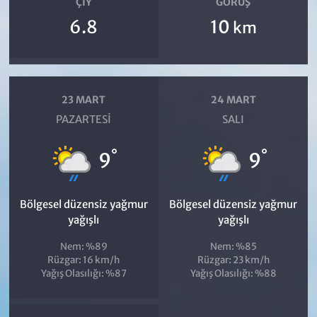
ÇIY
GÖRÜŞ
6.8
10
km
23 MART
24 MART
PAZARTESI
SALI
°
°
9
9
Bölgesel düzensiz yağmur
Bölgesel düzensiz yağmur
yağışlı
yağışlı
Nem: %89
Nem: %85
Rüzgar: 16 km/h
Rüzgar: 23 km/h
Yağış Olasılığı: %87
Yağış Olasılığı: %88