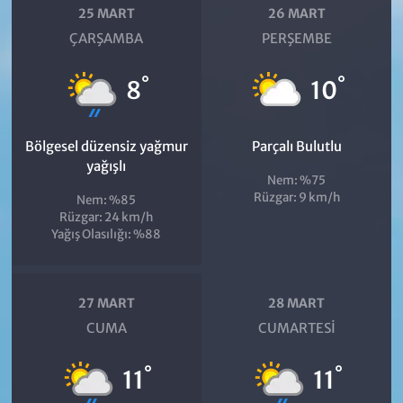
25 MART
26 MART
ÇARŞAMBA
PERŞEMBE
°
°
8
10
Bölgesel düzensiz yağmur
Parçalı Bulutlu
yağışlı
Nem: %75
Rüzgar: 9 km/h
Nem: %85
Rüzgar: 24 km/h
Yağış Olasılığı: %88
27 MART
28 MART
CUMA
CUMARTESI
°
°
11
11