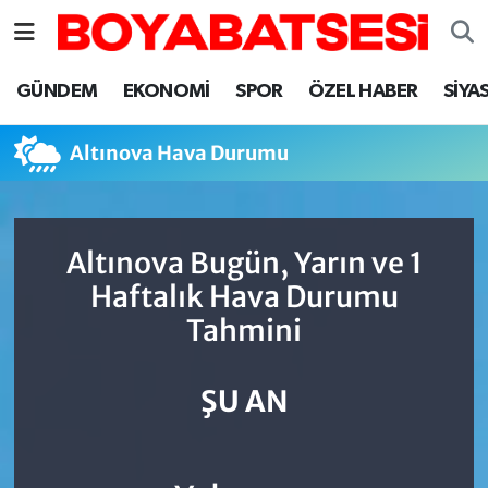
Sinop Nöbetçi Eczaneler
GÜNDEM
EKONOMİ
SPOR
ÖZEL HABER
SİYA
Sinop Hava Durumu
Altınova Hava Durumu
Sinop Namaz Vakitleri
Sinop Trafik Yoğunluk Haritası
Altınova Bugün, Yarın ve 1
Haftalık Hava Durumu
Süper Lig Puan Durumu ve Fikstür
Tahmini
Tüm Manşetler
ŞU AN
Son Dakika Haberleri
Haber Arşivi