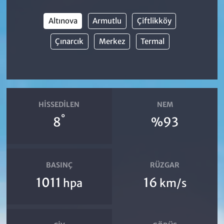
Altınova
Armutlu
Çiftlikköy
Çınarcık
Merkez
Termal
HISSEDILEN
NEM
°
8
%93
BASINÇ
RÜZGAR
1011
16
hpa
km/s