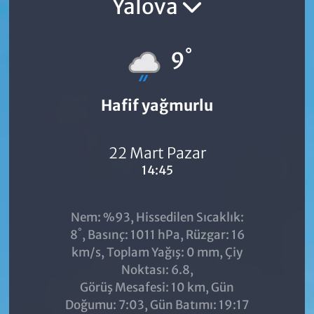
Yalova
°
9
Hafif yağmurlu
22 Mart Pazar
14:45
Nem: %93, Hissedilen Sıcaklık:
°
8
, Basınç: 1011 hPa, Rüzgar: 16
km/s, Toplam Yağış: 0 mm, Çiy
Noktası: 6.8,
Görüş Mesafesi: 10 km, Gün
Doğumu: 7:03, Gün Batımı: 19:17