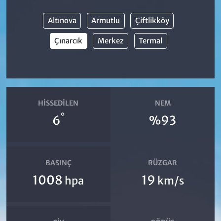
Altınova
Armutlu
Çiftlikköy
Çınarcık
Merkez
Termal
HISSEDILEN
NEM
°
6
%93
BASINÇ
RÜZGAR
1008
19
hpa
km/s