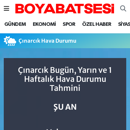
Sinop Nöbetçi Eczaneler
GÜNDEM
EKONOMİ
SPOR
ÖZEL HABER
SİYA
Sinop Hava Durumu
Çınarcık Hava Durumu
Sinop Namaz Vakitleri
Sinop Trafik Yoğunluk Haritası
Çınarcık Bugün, Yarın ve 1
Haftalık Hava Durumu
Süper Lig Puan Durumu ve Fikstür
Tahmini
Tüm Manşetler
ŞU AN
Son Dakika Haberleri
Haber Arşivi