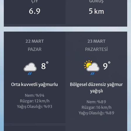
ÇIY
GÖRÜŞ
6.9
5
km
22 MART
23 MART
PAZAR
PAZARTESI
°
°
8
9
Orta kuvvetli yağmurlu
Bölgesel düzensiz yağmur
yağışlı
Nem: %94
Rüzgar: 12 km/h
Nem: %89
Yağış Olasılığı: %93
Rüzgar: 16 km/h
Yağış Olasılığı: %89