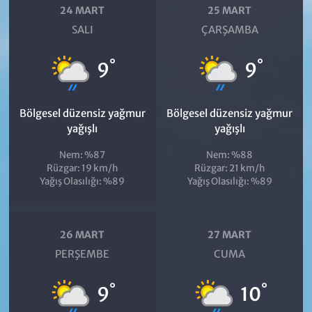
24 MART
25 MART
SALI
ÇARŞAMBA
°
°
9
9
Bölgesel düzensiz yağmur
Bölgesel düzensiz yağmur
yağışlı
yağışlı
Nem: %87
Nem: %88
Rüzgar: 19 km/h
Rüzgar: 21 km/h
Yağış Olasılığı: %89
Yağış Olasılığı: %89
26 MART
27 MART
PERŞEMBE
CUMA
°
°
9
10