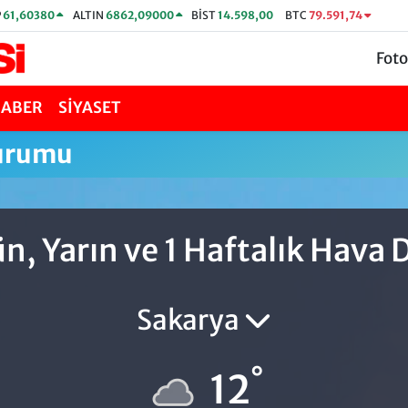
P
61,60380
ALTIN
6862,09000
BİST
14.598,00
BTC
79.591,74
Foto
HABER
SİYASET
urumu
, Yarın ve 1 Haftalık Hava
Sakarya
°
12