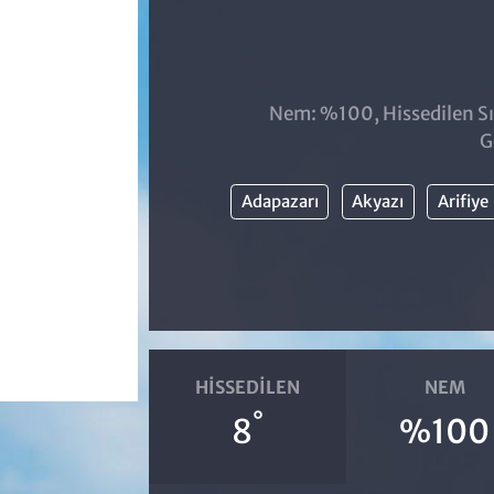
Nem: %100, Hissedilen Sı
G
Adapazarı
Akyazı
Arifiye
HISSEDILEN
NEM
°
8
%100