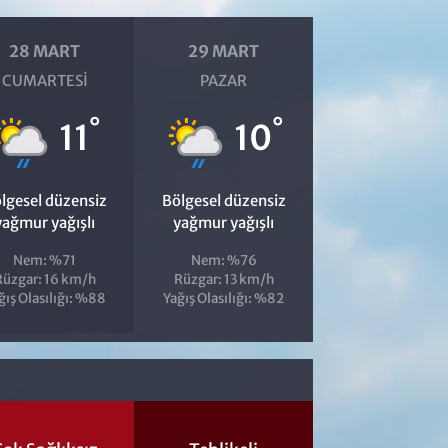
28 MART
29 MART
CUMARTESI
PAZAR
°
°
11
10
lgesel düzensiz
Bölgesel düzensiz
yağmur yağışlı
yağmur yağışlı
Nem: %71
Nem: %76
Rüzgar: 16 km/h
Rüzgar: 13 km/h
ğış Olasılığı: %88
Yağış Olasılığı: %82