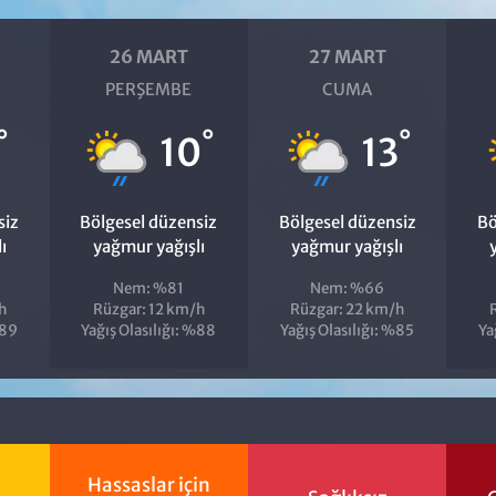
26 MART
27 MART
PERŞEMBE
CUMA
°
°
°
10
13
siz
Bölgesel düzensiz
Bölgesel düzensiz
Bö
ı
yağmur yağışlı
yağmur yağışlı
Nem: %81
Nem: %66
h
Rüzgar: 12 km/h
Rüzgar: 22 km/h
%89
Yağış Olasılığı: %88
Yağış Olasılığı: %85
Ya
Hassaslar için