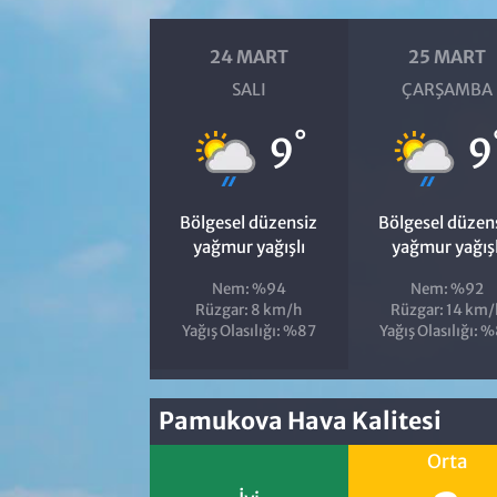
24 MART
25 MART
SALI
ÇARŞAMBA
°
9
9
Bölgesel düzensiz
Bölgesel düzen
yağmur yağışlı
yağmur yağışl
Nem: %94
Nem: %92
Rüzgar: 8 km/h
Rüzgar: 14 km/
Yağış Olasılığı: %87
Yağış Olasılığı: 
Pamukova Hava Kalitesi
Orta