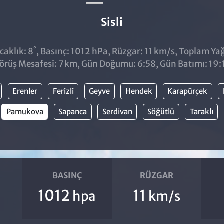
Sisli
°
caklık: 8
, Basınç: 1012 hPa, Rüzgar: 11 km/s, Toplam Yağı
örüş Mesafesi: 7 km, Gün Doğumu: 6:58, Gün Batımı: 19:
Erenler
Ferizli
Geyve
Hendek
Karapürçek
Pamukova
Sapanca
Serdivan
Söğütlü
Taraklı
BASINÇ
RÜZGAR
1012
11
hpa
km/s