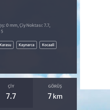
ş: 0 mm, Çiy Noktası: 7.7,
15
Karasu
Kaynarca
Kocaali
ÇIY
GÖRÜŞ
7.7
7
km