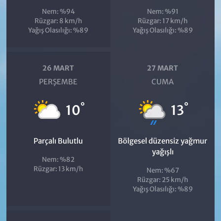
Nem: %94
Nem: %91
Rüzgar: 8 km/h
Rüzgar: 17 km/h
Yağış Olasılığı: %89
Yağış Olasılığı: %89
26 MART
27 MART
PERŞEMBE
CUMA
°
°
10
13
Parçalı Bulutlu
Bölgesel düzensiz yağmur
yağışlı
Nem: %82
Rüzgar: 13 km/h
Nem: %67
Rüzgar: 25 km/h
Yağış Olasılığı: %89