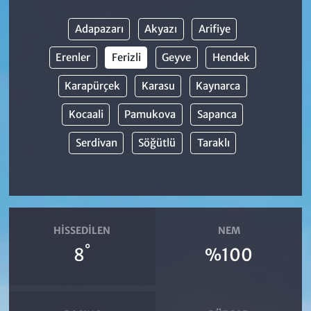
Adapazarı
Akyazı
Arifiye
Erenler
Ferizli
Geyve
Hendek
Karapürçek
Karasu
Kaynarca
Kocaali
Pamukova
Sapanca
Serdivan
Söğütlü
Taraklı
HISSEDILEN
NEM
°
8
%100