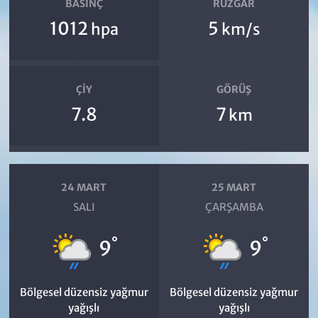
BASINÇ
RÜZGAR
1012
5
hpa
km/s
ÇIY
GÖRÜŞ
7.8
7
km
24 MART
25 MART
SALI
ÇARŞAMBA
°
°
9
9
Bölgesel düzensiz yağmur
Bölgesel düzensiz yağmur
yağışlı
yağışlı