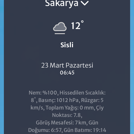
Sakarya
°
12
Sisli
23 Mart Pazartesi
06:45
Nem: %100, Hissedilen Sıcaklık:
°
8
, Basınç: 1012 hPa, Rüzgar: 5
km/s, Toplam Yağış: 0 mm, Çiy
Noktası: 7.8,
Görüş Mesafesi: 7 km, Gün
Doğumu: 6:57, Gün Batımı: 19:14