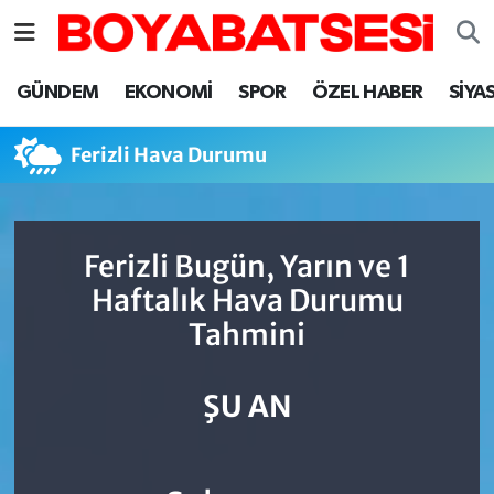
Sinop Nöbetçi Eczaneler
GÜNDEM
EKONOMİ
SPOR
ÖZEL HABER
SİYA
Sinop Hava Durumu
Ferizli Hava Durumu
Sinop Namaz Vakitleri
Sinop Trafik Yoğunluk Haritası
Ferizli Bugün, Yarın ve 1
Haftalık Hava Durumu
Süper Lig Puan Durumu ve Fikstür
Tahmini
Tüm Manşetler
ŞU AN
Son Dakika Haberleri
Haber Arşivi