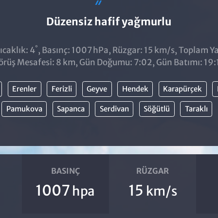
Düzensiz hafif yağmurlu
°
caklık: 4
, Basınç: 1007 hPa, Rüzgar: 15 km/s, Toplam Yağ
örüş Mesafesi: 8 km, Gün Doğumu: 7:02, Gün Batımı: 19:
Erenler
Ferizli
Geyve
Hendek
Karapürçek
Pamukova
Sapanca
Serdivan
Söğütlü
Taraklı
BASINÇ
RÜZGAR
1007
15
hpa
km/s