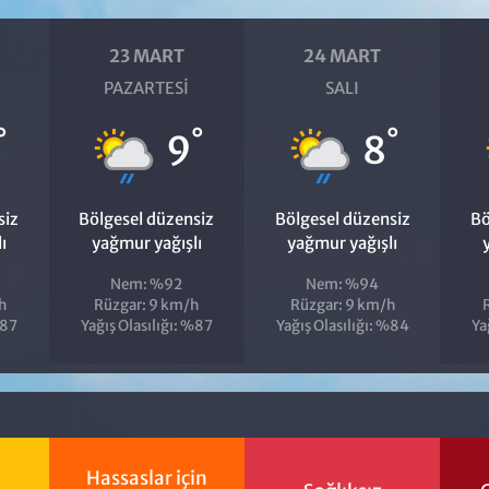
23 MART
24 MART
PAZARTESI
SALI
°
°
°
9
8
siz
Bölgesel düzensiz
Bölgesel düzensiz
Bö
ı
yağmur yağışlı
yağmur yağışlı
Nem: %92
Nem: %94
h
Rüzgar: 9 km/h
Rüzgar: 9 km/h
%87
Yağış Olasılığı: %87
Yağış Olasılığı: %84
Ya
Hassaslar için