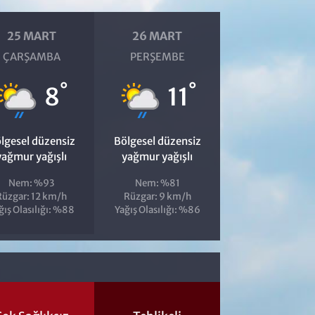
25 MART
26 MART
ÇARŞAMBA
PERŞEMBE
°
°
8
11
lgesel düzensiz
Bölgesel düzensiz
yağmur yağışlı
yağmur yağışlı
Nem: %93
Nem: %81
Rüzgar: 12 km/h
Rüzgar: 9 km/h
ğış Olasılığı: %88
Yağış Olasılığı: %86