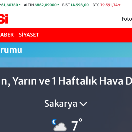
P
61,60380
ALTIN
6862,09000
BİST
14.598,00
BTC
79.591,74
Foto
HABER
SİYASET
urumu
n, Yarın ve 1 Haftalık Hava
Sakarya
°
7