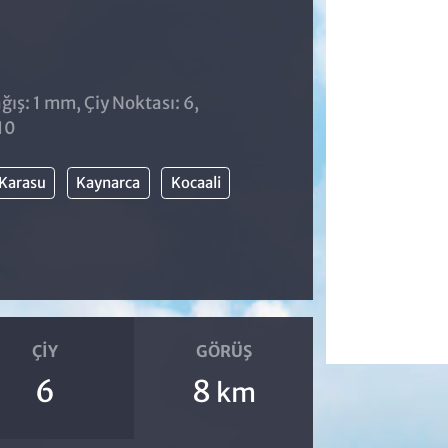
ış: 1 mm, Çiy Noktası: 6,
10
Karasu
Kaynarca
Kocaali
ÇIY
GÖRÜŞ
6
8
km