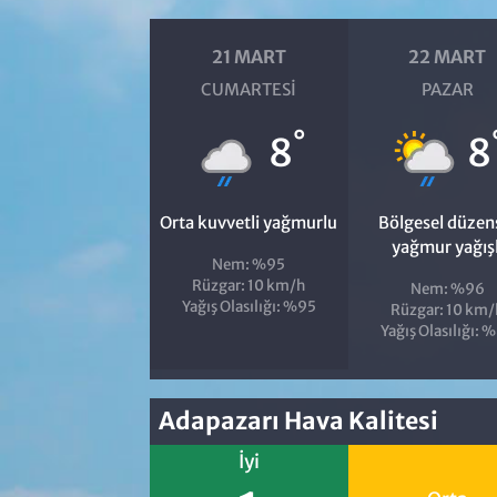
21 MART
22 MART
CUMARTESI
PAZAR
°
8
8
Orta kuvvetli yağmurlu
Bölgesel düzen
yağmur yağışl
Nem: %95
Rüzgar: 10 km/h
Nem: %96
Yağış Olasılığı: %95
Rüzgar: 10 km/
Yağış Olasılığı: 
Adapazarı Hava Kalitesi
İyi