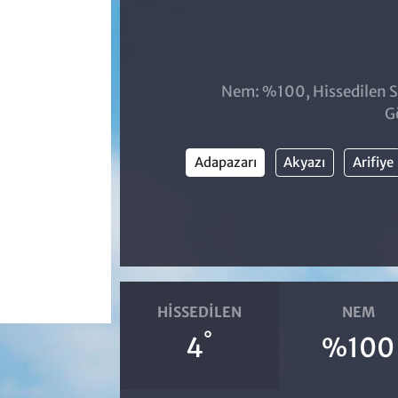
Nem: %100, Hissedilen Sı
G
Adapazarı
Akyazı
Arifiye
HISSEDILEN
NEM
°
4
%100