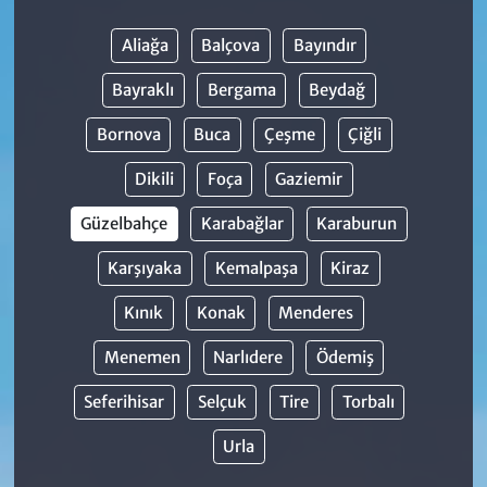
Aliağa
Balçova
Bayındır
Bayraklı
Bergama
Beydağ
Bornova
Buca
Çeşme
Çiğli
Dikili
Foça
Gaziemir
Güzelbahçe
Karabağlar
Karaburun
Karşıyaka
Kemalpaşa
Kiraz
Kınık
Konak
Menderes
Menemen
Narlıdere
Ödemiş
Seferihisar
Selçuk
Tire
Torbalı
Urla