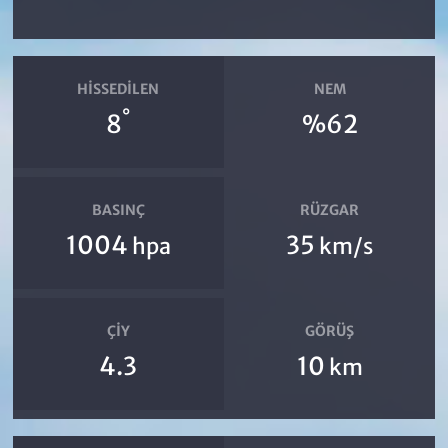
HISSEDILEN
NEM
°
8
%62
BASINÇ
RÜZGAR
1004
35
hpa
km/s
ÇIY
GÖRÜŞ
4.3
10
km