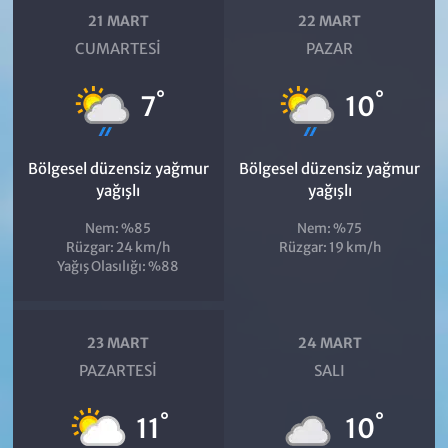
21 MART
22 MART
CUMARTESI
PAZAR
°
°
7
10
Bölgesel düzensiz yağmur
Bölgesel düzensiz yağmur
yağışlı
yağışlı
Nem: %85
Nem: %75
Rüzgar: 24 km/h
Rüzgar: 19 km/h
Yağış Olasılığı: %88
23 MART
24 MART
PAZARTESI
SALI
°
°
11
10