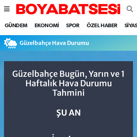
Sinop Nöbetçi Eczaneler
GÜNDEM
EKONOMİ
SPOR
ÖZEL HABER
SİYA
Sinop Hava Durumu
Güzelbahçe Hava Durumu
Sinop Namaz Vakitleri
Sinop Trafik Yoğunluk Haritası
Güzelbahçe Bugün, Yarın ve 1
Haftalık Hava Durumu
Süper Lig Puan Durumu ve Fikstür
Tahmini
Tüm Manşetler
ŞU AN
Son Dakika Haberleri
Haber Arşivi