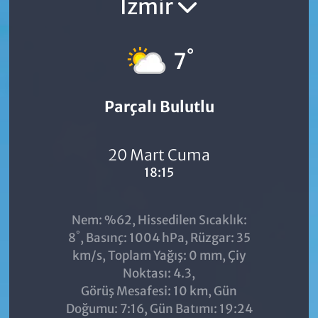
İzmir
°
7
Parçalı Bulutlu
20 Mart Cuma
18:15
Nem: %62, Hissedilen Sıcaklık:
°
8
, Basınç: 1004 hPa, Rüzgar: 35
km/s, Toplam Yağış: 0 mm, Çiy
Noktası: 4.3,
Görüş Mesafesi: 10 km, Gün
Doğumu: 7:16, Gün Batımı: 19:24