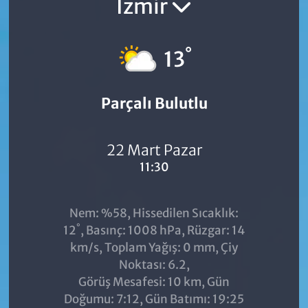
İzmir
°
13
Parçalı Bulutlu
22 Mart Pazar
11:30
Nem: %58, Hissedilen Sıcaklık:
°
12
, Basınç: 1008 hPa, Rüzgar: 14
km/s, Toplam Yağış: 0 mm, Çiy
Noktası: 6.2,
Görüş Mesafesi: 10 km, Gün
Doğumu: 7:12, Gün Batımı: 19:25