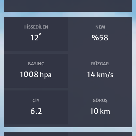
HISSEDILEN
NEM
°
12
%58
BASINÇ
RÜZGAR
1008
14
hpa
km/s
ÇIY
GÖRÜŞ
6.2
10
km