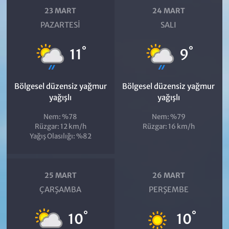
23 MART
24 MART
PAZARTESI
SALI
°
°
11
9
Bölgesel düzensiz yağmur
Bölgesel düzensiz yağmur
yağışlı
yağışlı
Nem: %78
Nem: %79
Rüzgar: 12 km/h
Rüzgar: 16 km/h
Yağış Olasılığı: %82
25 MART
26 MART
ÇARŞAMBA
PERŞEMBE
°
°
10
10