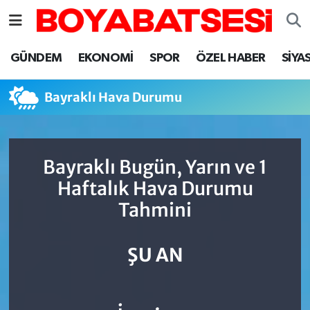
Sinop Nöbetçi Eczaneler
GÜNDEM
EKONOMİ
SPOR
ÖZEL HABER
SİYA
Sinop Hava Durumu
Bayraklı Hava Durumu
Sinop Namaz Vakitleri
Sinop Trafik Yoğunluk Haritası
Bayraklı Bugün, Yarın ve 1
Haftalık Hava Durumu
Süper Lig Puan Durumu ve Fikstür
Tahmini
Tüm Manşetler
ŞU AN
Son Dakika Haberleri
Haber Arşivi