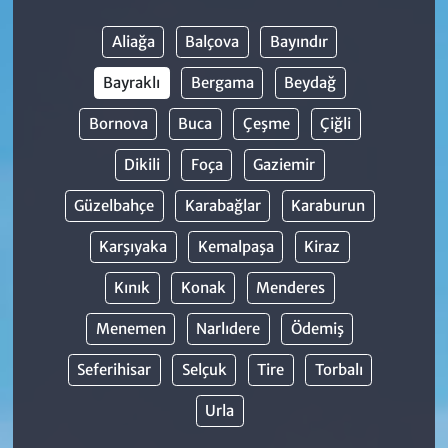
Aliağa
Balçova
Bayındır
Bayraklı
Bergama
Beydağ
Bornova
Buca
Çeşme
Çiğli
Dikili
Foça
Gaziemir
Güzelbahçe
Karabağlar
Karaburun
Karşıyaka
Kemalpaşa
Kiraz
Kınık
Konak
Menderes
Menemen
Narlıdere
Ödemiş
Seferihisar
Selçuk
Tire
Torbalı
Urla