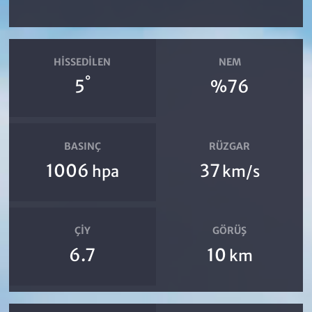
HISSEDILEN
NEM
°
5
%76
BASINÇ
RÜZGAR
1006
37
hpa
km/s
ÇIY
GÖRÜŞ
6.7
10
km