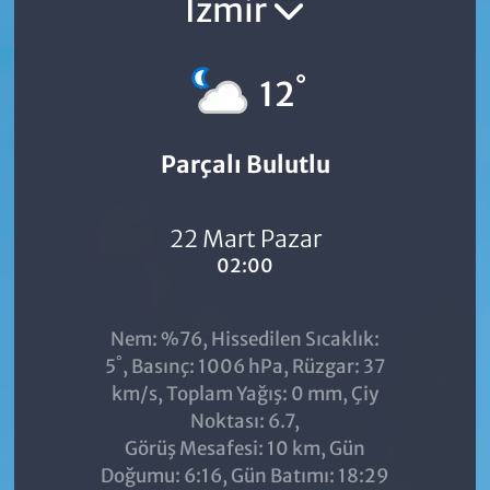
İzmir
°
12
Parçalı Bulutlu
22 Mart Pazar
02:00
Nem: %76, Hissedilen Sıcaklık:
°
5
, Basınç: 1006 hPa, Rüzgar: 37
km/s, Toplam Yağış: 0 mm, Çiy
Noktası: 6.7,
Görüş Mesafesi: 10 km, Gün
Doğumu: 6:16, Gün Batımı: 18:29