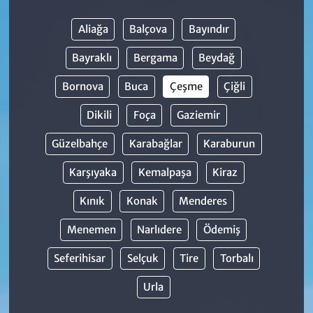
Aliağa
Balçova
Bayındır
Bayraklı
Bergama
Beydağ
Bornova
Buca
Çeşme
Çiğli
Dikili
Foça
Gaziemir
Güzelbahçe
Karabağlar
Karaburun
Karşıyaka
Kemalpaşa
Kiraz
Kınık
Konak
Menderes
Menemen
Narlıdere
Ödemiş
Seferihisar
Selçuk
Tire
Torbalı
Urla