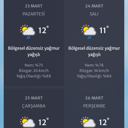
23 MART
24 MART
PAZARTESI
SALI
°
°
12
11
Bölgesel düzensiz yağmur
Bölgesel düzensiz yağmur
yağışlı
yağışlı
Nem: %75
Nem: %78
Rüzgar: 26 km/h
Rüzgar: 36 km/h
Yağış Olasılığı: %88
Yağış Olasılığı: %86
25 MART
26 MART
ÇARŞAMBA
PERŞEMBE
°
°
12
12