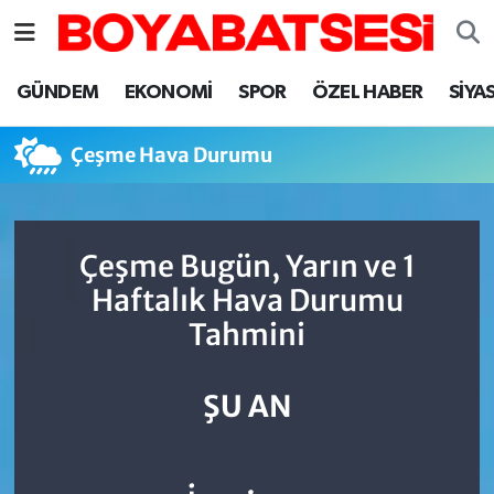
Sinop Nöbetçi Eczaneler
GÜNDEM
EKONOMİ
SPOR
ÖZEL HABER
SİYA
Sinop Hava Durumu
Çeşme Hava Durumu
Sinop Namaz Vakitleri
Sinop Trafik Yoğunluk Haritası
Çeşme Bugün, Yarın ve 1
Haftalık Hava Durumu
Süper Lig Puan Durumu ve Fikstür
Tahmini
Tüm Manşetler
ŞU AN
Son Dakika Haberleri
Haber Arşivi