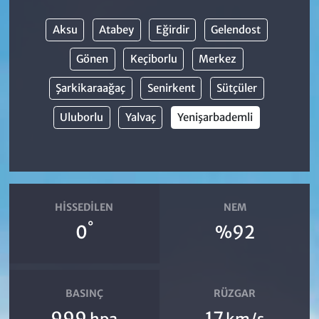
Aksu
Atabey
Eğirdir
Gelendost
Gönen
Keçiborlu
Merkez
Şarkikaraağaç
Senirkent
Sütçüler
Uluborlu
Yalvaç
Yenişarbademli
HISSEDILEN
NEM
°
0
%92
BASINÇ
RÜZGAR
999
17