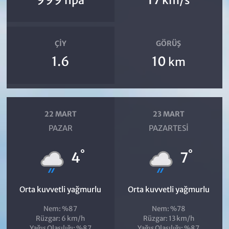
hpa
km/s
ÇIY
GÖRÜŞ
1.6
10
km
22 MART
23 MART
PAZAR
PAZARTESI
°
°
4
7
Orta kuvvetli yağmurlu
Orta kuvvetli yağmurlu
Nem: %87
Nem: %78
Rüzgar: 6 km/h
Rüzgar: 13 km/h
Yağış Olasılığı: %87
Yağış Olasılığı: %87