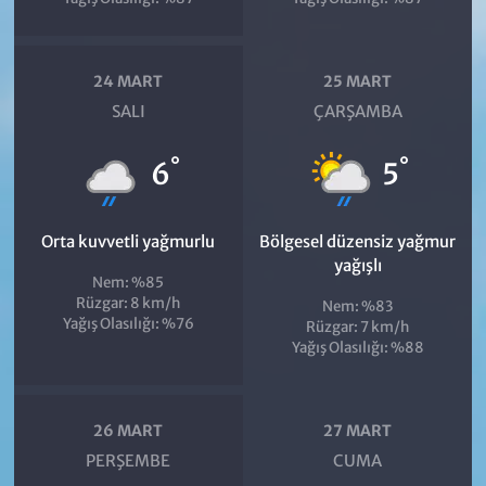
24 MART
25 MART
SALI
ÇARŞAMBA
°
°
6
5
Orta kuvvetli yağmurlu
Bölgesel düzensiz yağmur
yağışlı
Nem: %85
Rüzgar: 8 km/h
Nem: %83
Yağış Olasılığı: %76
Rüzgar: 7 km/h
Yağış Olasılığı: %88
26 MART
27 MART
PERŞEMBE
CUMA