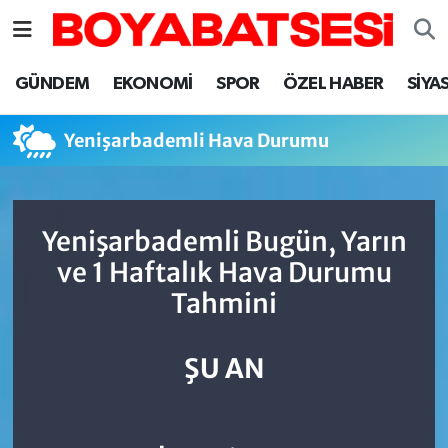
Sinop Nöbetçi Eczaneler
GÜNDEM
EKONOMİ
SPOR
ÖZEL HABER
SİYA
Sinop Hava Durumu
Yenişarbademli Hava Durumu
Sinop Namaz Vakitleri
Sinop Trafik Yoğunluk Haritası
Yenişarbademli Bugün, Yarın
ve 1 Haftalık Hava Durumu
Süper Lig Puan Durumu ve Fikstür
Tahmini
Tüm Manşetler
ŞU AN
Son Dakika Haberleri
Haber Arşivi