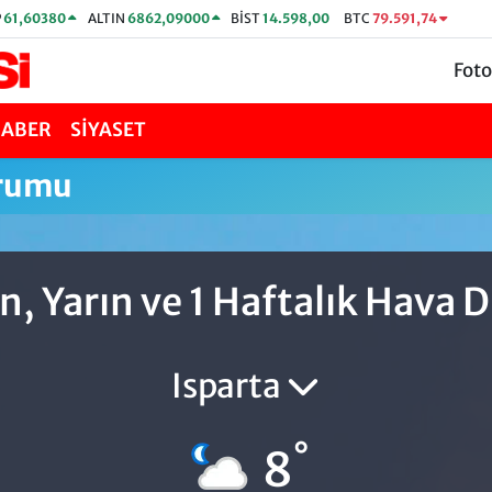
P
61,60380
ALTIN
6862,09000
BİST
14.598,00
BTC
79.591,74
Foto
HABER
SİYASET
urumu
n, Yarın ve 1 Haftalık Hava
Isparta
°
8