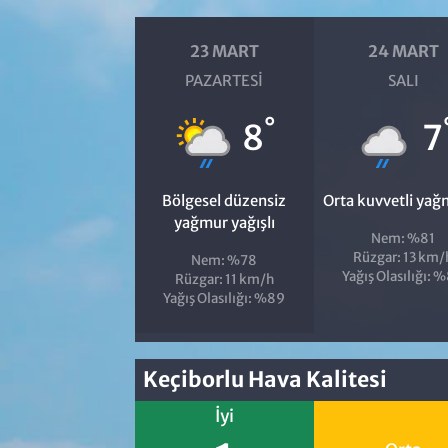
23 MART
24 MART
PAZARTESI
SALI
°
8
7
Bölgesel düzensiz
Orta kuvvetli yağ
yağmur yağışlı
Nem: %81
Rüzgar: 13 km/
Nem: %78
Yağış Olasılığı: 
Rüzgar: 11 km/h
Yağış Olasılığı: %89
Keçiborlu Hava Kalitesi
İyi