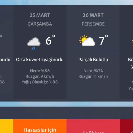
25 MART
26 MART
ÇARŞAMBA
PERŞEMBE
°
°
°
6
7
murlu
Orta kuvvetli yağmurlu
Parçalı Bulutlu
Bö
Nem: %86
Nem: %74
h
Rüzgar: 9 km/h
Rüzgar: 11 km/h
%86
Yağış Olasılığı: %88
Ya
Hassaslar için