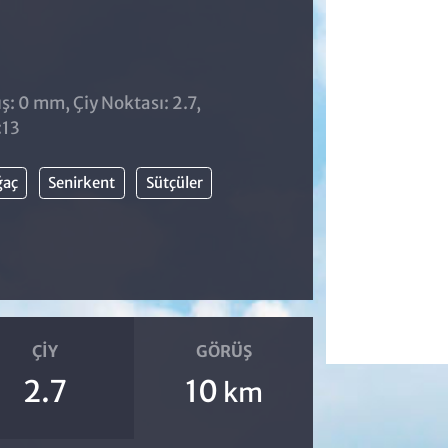
̧: 0 mm, Çiy Noktası: 2.7,
:13
ğaç
Senirkent
Sütçüler
ÇIY
GÖRÜŞ
2.7
10
km