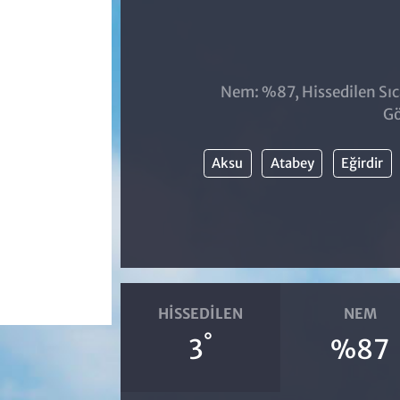
Nem: %87, Hissedilen Sıc
Gö
Aksu
Atabey
Eğirdir
HISSEDILEN
NEM
°
3
%87