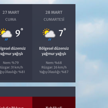
27 MART
28 MART
CUMA
CUMARTESI
°
°
9
7
lgesel düzensiz
Bölgesel düzensiz
yağmur yağışlı
yağmur yağışlı
Nem: %79
Nem: %68
Rüzgar: 31 km/h
Rüzgar: 26 km/h
ğış Olasılığı: %81
Yağış Olasılığı: %87