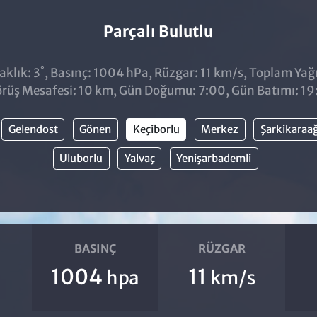
Parçalı Bulutlu
°
aklık: 3
, Basınç: 1004 hPa, Rüzgar: 11 km/s, Toplam Yağıs
rüş Mesafesi: 10 km, Gün Doğumu: 7:00, Gün Batımı: 19
Gelendost
Gönen
Keçiborlu
Merkez
Şarkikaraa
Uluborlu
Yalvaç
Yenişarbademli
BASINÇ
RÜZGAR
1004
11
hpa
km/s