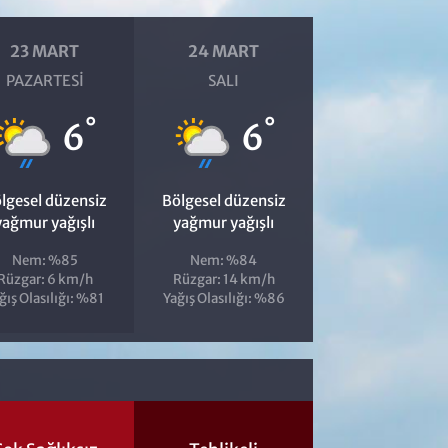
23 MART
24 MART
PAZARTESI
SALI
°
°
6
6
lgesel düzensiz
Bölgesel düzensiz
yağmur yağışlı
yağmur yağışlı
Nem: %85
Nem: %84
Rüzgar: 6 km/h
Rüzgar: 14 km/h
ğış Olasılığı: %81
Yağış Olasılığı: %86