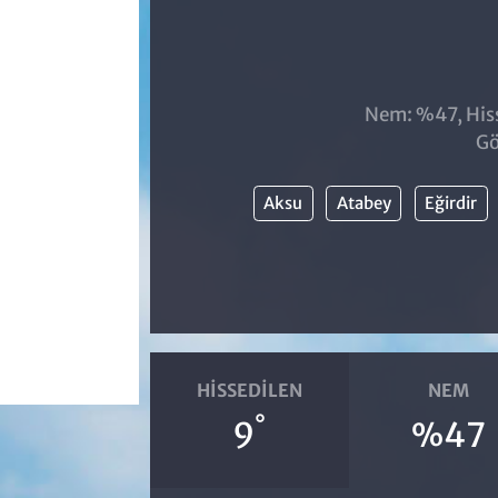
Nem: %47, Hiss
Gö
Aksu
Atabey
Eğirdir
HISSEDILEN
NEM
°
9
%47