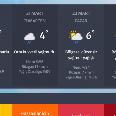
21 MART
22 MART
CUMARTESI
PAZAR
°
°
°
4
6
murlu
Orta kuvvetli yağmurlu
Bölgesel düzensiz
Bö
yağmur yağışlı
Nem: %96
h
Rüzgar: 13 km/h
Nem: %84
%89
Yağış Olasılığı: %89
Rüzgar: 7 km/h
Yağış Olasılığı: %86
Ya
Hassaslar için