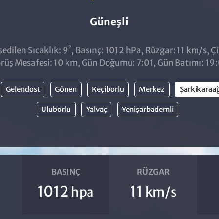
Güneşli
°
edilen Sıcaklık: 9
, Basınç: 1012 hPa, Rüzgar: 11 km/s, Çi
rüş Mesafesi: 10 km, Gün Doğumu: 7:01, Gün Batımı: 19
Gelendost
Gönen
Keçiborlu
Merkez
Şarkikaraa
Uluborlu
Yalvaç
Yenişarbademli
BASINÇ
RÜZGAR
1012
11
hpa
km/s