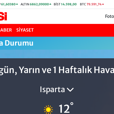
P
61,60380
ALTIN
6862,09000
BİST
14.598,00
BTC
79.591,74
Foto
HABER
SİYASET
va Durumu
gün, Yarın ve 1 Haftalık Ha
Isparta
°
12