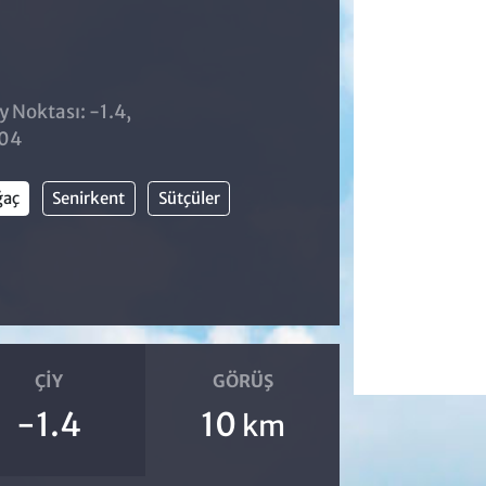
y Noktası: -1.4,
:04
ğaç
Senirkent
Sütçüler
ÇIY
GÖRÜŞ
-1.4
10
km