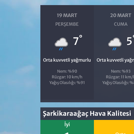
19 MART
20 MART
PERŞEMBE
CUMA
°
7
5
Orta kuvvetli yağmurlu
Orta kuvvetli yağ
Nem: %90
Nem: %93
Rüzgar: 10 km/h
Rüzgar: 11 km/
Yağış Olasılığı: %91
Yağış Olasılığı: 
Şarkikaraağaç Hava Kalitesi
İyi